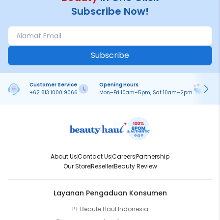
Subscribe Now!
Subscribe
Customer Service
Opening Hours
Pa
+62 813 1000 9066
Mon–Fri 10am–5pm, Sat 10am–2pm
On
About Us
Contact Us
Careers
Partnership
Our Store
Reseller
Beauty Review
Layanan Pengaduan Konsumen
PT Beaute Haul Indonesia