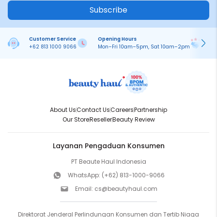
Subscribe
Customer Service
Opening Hours
Pa
+62 813 1000 9066
Mon–Fri 10am–5pm, Sat 10am–2pm
On
About Us
Contact Us
Careers
Partnership
Our Store
Reseller
Beauty Review
Layanan Pengaduan Konsumen
PT Beaute Haul Indonesia
WhatsApp:
(+62) 813-1000-9066
Email:
cs@beautyhaul.com
Direktorat Jenderal Perlindungan Konsumen dan Tertib Niaga