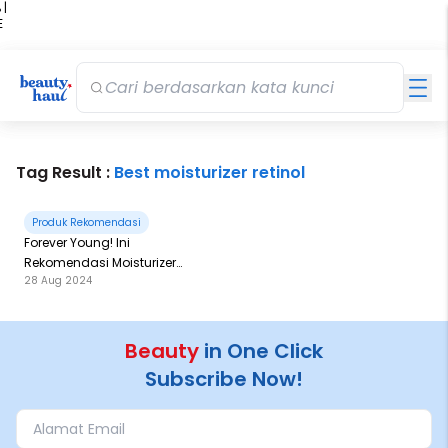
 |
E
kir
iah
Tag Result :
Best moisturizer retinol
Produk Rekomendasi
Forever Young! Ini
Rekomendasi Moisturizer
28 Aug 2024
dengan Retinol untuk Basmi
Kerutan
Beauty
in One Click
Subscribe Now!