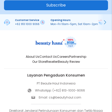
Subscribe
Customer Service
Opening Hours
Pa
+62 813 1000 9066
Mon–Fri 10am–5pm, Sat 10am–2pm
On
About Us
Contact Us
Careers
Partnership
Our Store
Reseller
Beauty Review
Layanan Pengaduan Konsumen
PT Beaute Haul Indonesia
WhatsApp:
(+62) 813-1000-9066
Email:
cs@beautyhaul.com
Direktorat Jenderal Perlindungan Konsumen dan Tertib Niaga