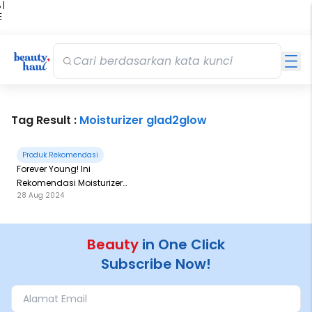
 |
E
kir
iah
Tag Result :
Moisturizer glad2glow
Produk Rekomendasi
Forever Young! Ini
Rekomendasi Moisturizer
28 Aug 2024
dengan Retinol untuk Basmi
Kerutan
Beauty
in One Click
Subscribe Now!