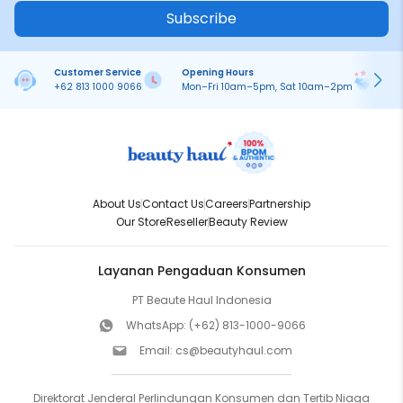
Subscribe
Customer Service
Opening Hours
Pa
+62 813 1000 9066
Mon–Fri 10am–5pm, Sat 10am–2pm
On
About Us
Contact Us
Careers
Partnership
Our Store
Reseller
Beauty Review
Layanan Pengaduan Konsumen
PT Beaute Haul Indonesia
WhatsApp:
(+62) 813-1000-9066
Email:
cs@beautyhaul.com
Direktorat Jenderal Perlindungan Konsumen dan Tertib Niaga