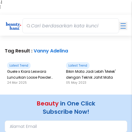
 |
E
kir
iah
Tag Result :
Vanny Adelina
Latest Trend
Latest Trend
Guele x Kiara Leswara
Bikin Mata Jadi Lebih 'Melek'
Luncurkan Loose Powder
dengan Teknik Jahit Mata
24 Mar 2025
05 May 2023
yang Bikin Wajah Jadi
Kelihatan Glowy!
Beauty
in One Click
Subscribe Now!