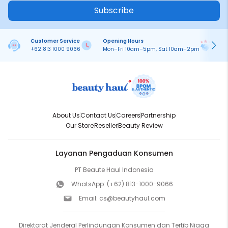
Subscribe
Customer Service
Opening Hours
Pa
+62 813 1000 9066
Mon–Fri 10am–5pm, Sat 10am–2pm
On
About Us
Contact Us
Careers
Partnership
Our Store
Reseller
Beauty Review
Layanan Pengaduan Konsumen
PT Beaute Haul Indonesia
WhatsApp:
(+62) 813-1000-9066
Email:
cs@beautyhaul.com
Direktorat Jenderal Perlindungan Konsumen dan Tertib Niaga