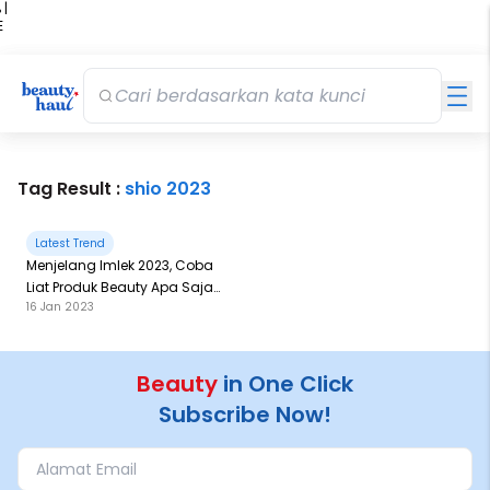
 |
E
kir
iah
Tag Result :
shio 2023
Latest Trend
Menjelang Imlek 2023, Coba
Liat Produk Beauty Apa Saja
16 Jan 2023
yang Cocok dengan Shio
Kamu
Beauty
in One Click
Subscribe Now!