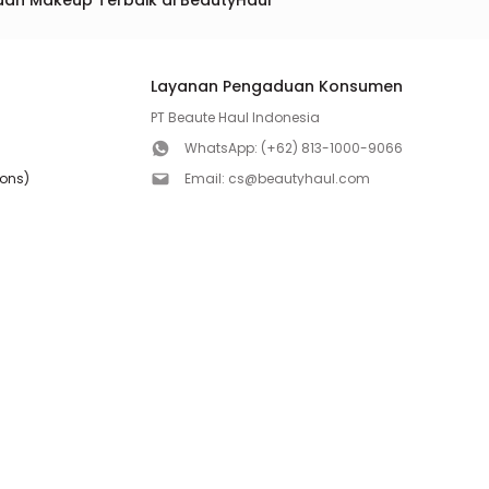
dan Makeup Terbaik di BeautyHaul
Layanan Pengaduan Konsumen
PT Beaute Haul Indonesia
WhatsApp:
(+62) 813-1000-9066
ions)
Email:
cs@beautyhaul.com
Direktorat Jenderal Perlindungan Konsumen dan Te
olicy
Kementrian Perdagangan Republik Indonesia
WhatsApp:
(+62) 853-1111-1010
Follow us!
Copyright ©2026 PT BEAUTE HAUL INDONESIA