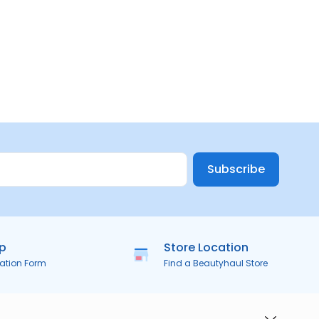
Subscribe
ip
Store Location
ration Form
Find a Beautyhaul Store