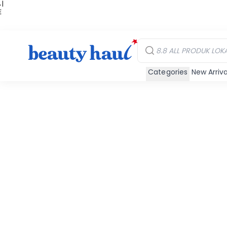
 |
E
kir
iah
Categories
New Arriva