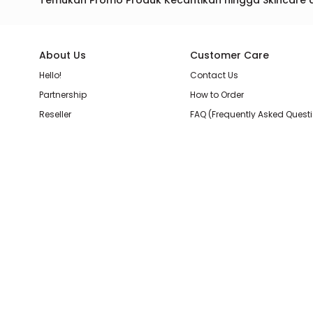
Temukan Promo Produk Kecantikan hingga Skincare 
About Us
Customer Care
Hello!
Contact Us
Partnership
How to Order
Reseller
FAQ (Frequently Asked Quest
Join Our Team
Membership Loyalty Points
Store Location
Shipping, Delivery, & Return P
Beauty Review
Terms & Conditions
Privacy Policy
Pilihan Pembayaran