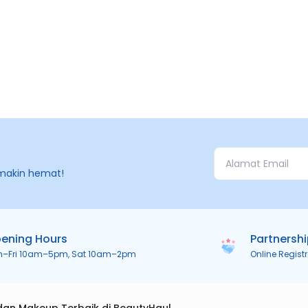
makin hemat!
ening Hours
Partnersh
n–Fri 10am–5pm, Sat 10am–2pm
Online Regist