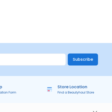
Subscribe
ip
Store Location
ration Form
Find a Beautyhaul Store