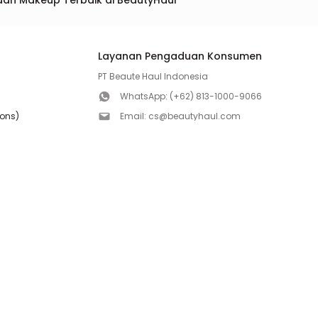
dan Makeup Terbaik di BeautyHaul
Layanan Pengaduan Konsumen
PT Beaute Haul Indonesia
WhatsApp:
(+62) 813-1000-9066
ions)
Email:
cs@beautyhaul.com
Direktorat Jenderal Perlindungan Konsumen dan Te
olicy
Kementrian Perdagangan Republik Indonesia
WhatsApp:
(+62) 853-1111-1010
Follow us!
Copyright ©2026 PT BEAUTE HAUL INDONESIA