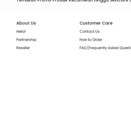
Temukan Promo Produk Kecantikan hingga Skincare 
About Us
Customer Care
Hello!
Contact Us
Partnership
How to Order
Reseller
FAQ (Frequently Asked Quest
Join Our Team
Membership Loyalty Points
Store Location
Shipping, Delivery, & Return P
Beauty Review
Terms & Conditions
Privacy Policy
Pilihan Pembayaran