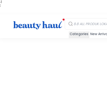
 |
E
kir
iah
Categories
New Arriva