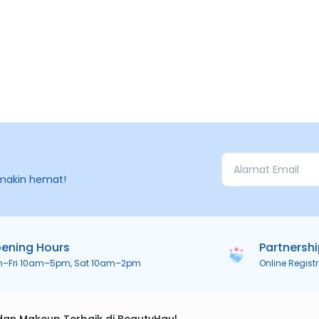
makin hemat!
ening Hours
Partnersh
n–Fri 10am–5pm, Sat 10am–2pm
Online Regist