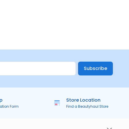
Subscribe
ip
Store Location
ration Form
Find a Beautyhaul Store