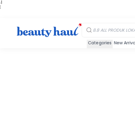
 |
E
kir
iah
Categories
New Arriva