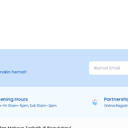
makin hemat!
ening Hours
Partnersh
n–Fri 10am–5pm, Sat 10am–2pm
Online Regist