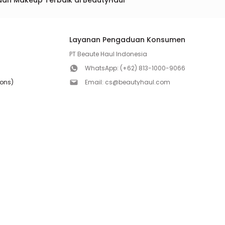
dan Makeup Terbaik di BeautyHaul
Layanan Pengaduan Konsumen
PT Beaute Haul Indonesia
WhatsApp:
(+62) 813-1000-9066
ions)
Email:
cs@beautyhaul.com
Direktorat Jenderal Perlindungan Konsumen dan Te
olicy
Kementrian Perdagangan Republik Indonesia
WhatsApp:
(+62) 853-1111-1010
Follow us!
Copyright ©2026 PT BEAUTE HAUL INDONESIA