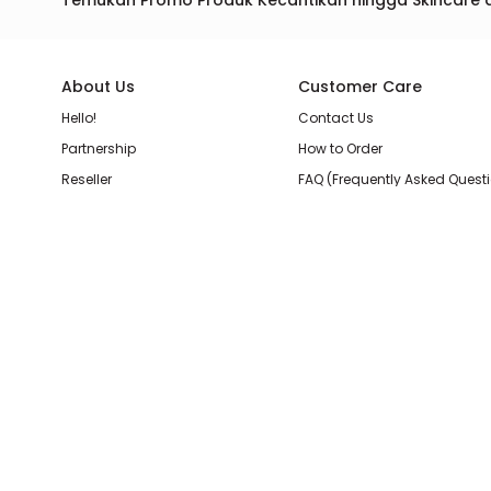
Temukan Promo Produk Kecantikan hingga Skincare 
About Us
Customer Care
Hello!
Contact Us
Partnership
How to Order
Reseller
FAQ (Frequently Asked Quest
Join Our Team
Membership Loyalty Points
Store Location
Shipping, Delivery, & Return P
Beauty Review
Terms & Conditions
Privacy Policy
Pilihan Pembayaran