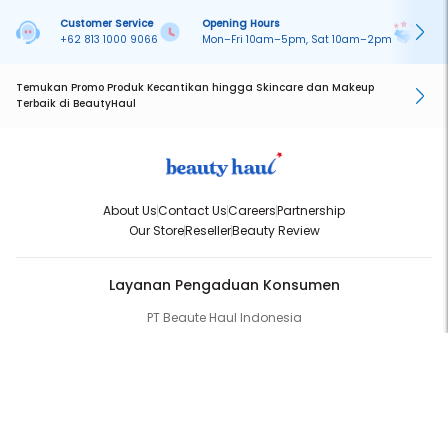
Customer Service
Opening Hours
Pa
+62 813 1000 9066
Mon–Fri 10am–5pm, Sat 10am–2pm
On
Temukan Promo Produk Kecantikan hingga Skincare dan Makeup
Terbaik di BeautyHaul
About Us
Contact Us
Careers
Partnership
Our Store
Reseller
Beauty Review
Layanan Pengaduan Konsumen
PT Beaute Haul Indonesia
WhatsApp:
(+62) 813-1000-9066
Email:
cs@beautyhaul.com
Direktorat Jenderal Perlindungan Konsumen dan Tertib Niaga
Kementrian Perdagangan Republik Indonesia