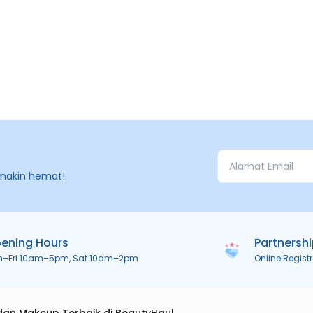
makin hemat!
ening Hours
Partnersh
n–Fri 10am–5pm, Sat 10am–2pm
Online Regist