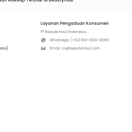
dan Makeup Terbaik di BeautyHaul
Layanan Pengaduan Konsumen
PT Beaute Haul Indonesia
WhatsApp:
(+62) 813-1000-9066
ions)
Email:
cs@beautyhaul.com
Direktorat Jenderal Perlindungan Konsumen dan Te
olicy
Kementrian Perdagangan Republik Indonesia
WhatsApp:
(+62) 853-1111-1010
Follow us!
Copyright ©2026 PT BEAUTE HAUL INDONESIA