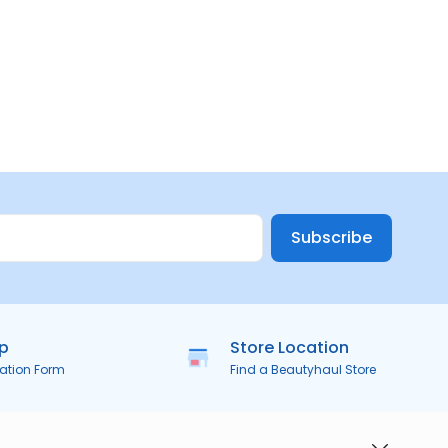
Subscribe
ip
Store Location
ration Form
Find a Beautyhaul Store