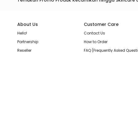
Temukan Promo Produk Kecantikan hingga Skincare 
About Us
Customer Care
Hello!
Contact Us
Partnership
How to Order
Reseller
FAQ (Frequently Asked Quest
Join Our Team
Membership Loyalty Points
Store Location
Shipping, Delivery, & Return P
Beauty Review
Terms & Conditions
Privacy Policy
Pilihan Pembayaran