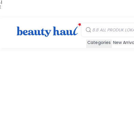
 |
E
kir
iah
Categories
New Arriva