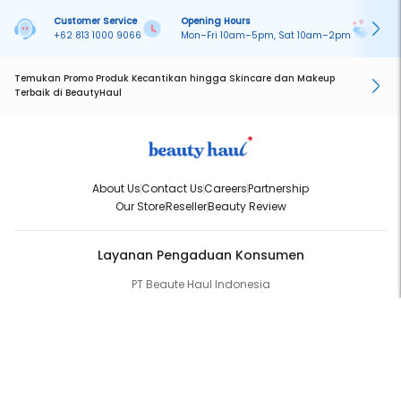
Customer Service
Opening Hours
Pa
+62 813 1000 9066
Mon–Fri 10am–5pm, Sat 10am–2pm
On
Temukan Promo Produk Kecantikan hingga Skincare dan Makeup
Terbaik di BeautyHaul
About Us
Contact Us
Careers
Partnership
Our Store
Reseller
Beauty Review
Layanan Pengaduan Konsumen
PT Beaute Haul Indonesia
WhatsApp:
(+62) 813-1000-9066
Email:
cs@beautyhaul.com
Direktorat Jenderal Perlindungan Konsumen dan Tertib Niaga
Kementrian Perdagangan Republik Indonesia