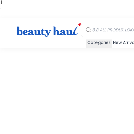
 |
E
kir
iah
Categories
New Arriva