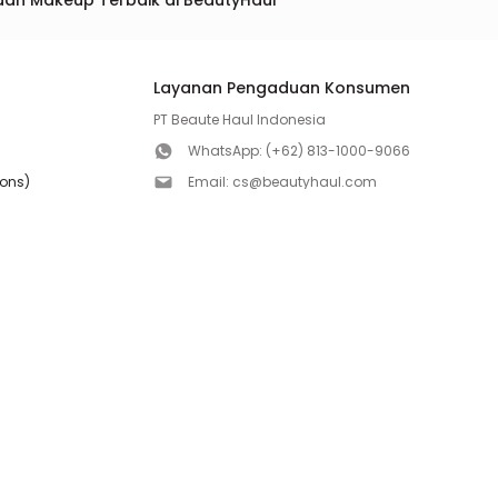
dan Makeup Terbaik di BeautyHaul
Layanan Pengaduan Konsumen
PT Beaute Haul Indonesia
WhatsApp:
(+62) 813-1000-9066
ions)
Email:
cs@beautyhaul.com
Direktorat Jenderal Perlindungan Konsumen dan Te
olicy
Kementrian Perdagangan Republik Indonesia
WhatsApp:
(+62) 853-1111-1010
Follow us!
Copyright ©2026 PT BEAUTE HAUL INDONESIA