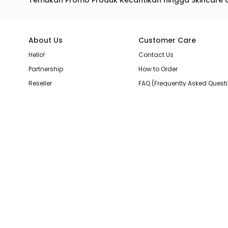
Temukan Promo Produk Kecantikan hingga Skincare 
About Us
Customer Care
Hello!
Contact Us
Partnership
How to Order
Reseller
FAQ (Frequently Asked Quest
Join Our Team
Membership Loyalty Points
Store Location
Shipping, Delivery, & Return P
Beauty Review
Terms & Conditions
Privacy Policy
Pilihan Pembayaran