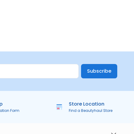
Subscribe
ip
Store Location
ration Form
Find a Beautyhaul Store