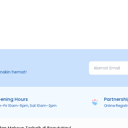
makin hemat!
ening Hours
Partnersh
n–Fri 10am–5pm, Sat 10am–2pm
Online Regist