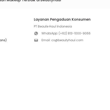
dan Makeup Terbaik di BeautyHaul
Layanan Pengaduan Konsumen
PT Beaute Haul Indonesia
WhatsApp:
(+62) 813-1000-9066
ions)
Email:
cs@beautyhaul.com
Direktorat Jenderal Perlindungan Konsumen dan Te
olicy
Kementrian Perdagangan Republik Indonesia
WhatsApp:
(+62) 853-1111-1010
Follow us!
Copyright ©2026 PT BEAUTE HAUL INDONESIA