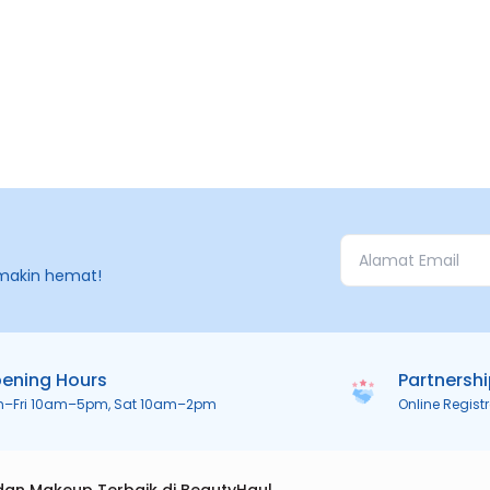
makin hemat!
ening Hours
Partnersh
n–Fri 10am–5pm, Sat 10am–2pm
Online Regist