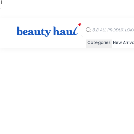
 |
E
kir
iah
Categories
New Arriva