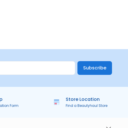
Subscribe
ip
Store Location
ration Form
Find a Beautyhaul Store