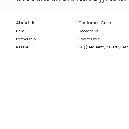
Temukan Promo Produk Kecantikan hingga Skincare 
About Us
Customer Care
Hello!
Contact Us
Partnership
How to Order
Reseller
FAQ (Frequently Asked Quest
Join Our Team
Membership Loyalty Points
Store Location
Shipping, Delivery, & Return P
Beauty Review
Terms & Conditions
Privacy Policy
Pilihan Pembayaran