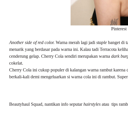
Pinterest
Another side of red color.
Warna merah lagi jadi
staple
banget di t
menarik yang berdasar pada warna ini. Kalau tadi Terracota kelih
cenderung gelap. Cherry Cola sendiri merupakan warna
dark bur
cokelat.
Cherry Cola ini cukup populer di kalangan warna rambut karena d
berkali-kali demi mengeluarkan si warna cola ini di rambut. Supe
Beautyhaul Squad, nantikan info seputar
hairstyles
atau tips ramb