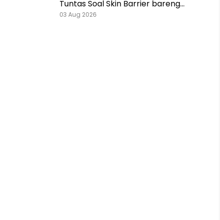
Tuntas Soal Skin Barrier bareng
Pestlo dan Skintention!
03 Aug 2026