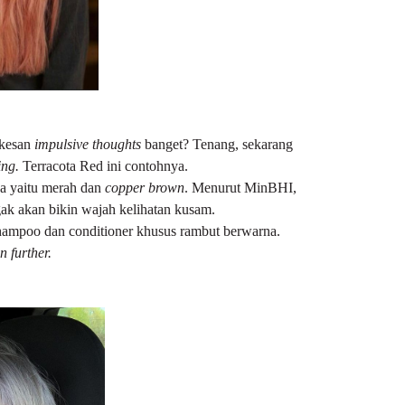
rkesan
impulsive thoughts
banget? Tenang, sekarang
ing.
Terracota Red ini contohnya.
a yaitu merah dan
copper brown
. Menurut MinBHI,
gak akan bikin wajah kelihatan kusam.
shampoo dan conditioner khusus rambut berwarna.
n further.