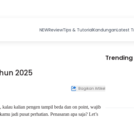
NEW
Review
Tips & Tutorial
Kandungan
Latest 
Trending
hun 2025
Bagikan Artikel
 kalau kalian pengen tampil beda dan on point, wajib
kamu jadi pusat perhatian. Penasaran apa saja? Let’s