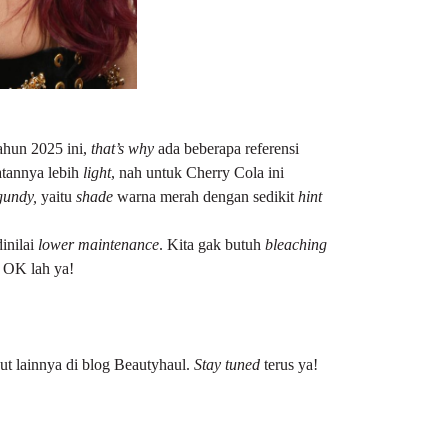
ahun 2025 ini,
that’s why
ada beberapa referensi
atannya lebih
light
, nah untuk Cherry Cola ini
gundy,
yaitu
shade
warna merah dengan sedikit
hint
inilai
lower maintenance
. Kita gak butuh
bleaching
r OK lah ya!
ut lainnya di
blog Beautyhaul
.
Stay tuned
terus ya!