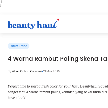
 |
E
kir
iah
Latest Trend
4 Warna Rambut Paling Skena Ta
By
Alisa Kintan Giovani
21 Mar 2025
Perfect time to start a fresh color for your hair
. Beautyhaul Squad,
banget tahu 4 warna
rambut paling kekinian
yang bakal bikin diri 
have a look!