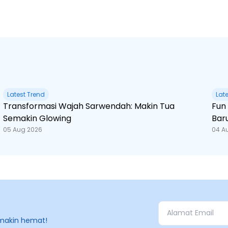
Latest Trend
Lat
Transformasi Wajah Sarwendah: Makin Tua
Fun Fact Spider-Man
Semakin Glowing
Bar
05 Aug 2026
04 A
makin hemat!