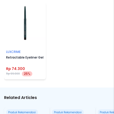
LUXCRIME
Retractable Eyeliner Gel
Rp 74.300
25%
Rp 99.000
Related Articles
Produk Rekomendasi
Produk Rekomendasi
Produk Re