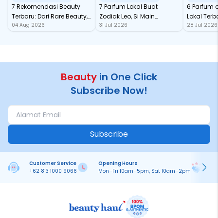
7 Rekomendasi Beauty
7 Parfum Lokal Buat
6 Parfum 
Terbaru: Dari Rare Beauty,
Zodiak Leo, Si Main
Lokal Terba
04 Aug 2026
31 Jul 2026
28 Jul 2026
Sampai Rhode Skin, Super
Character yang Selalu
dari Ford
Bikin Fomo
Standout
Beauty
in One Click
Subscribe Now!
Subscribe
Customer Service
Opening Hours
Pa
+62 813 1000 9066
Mon–Fri 10am–5pm, Sat 10am–2pm
On