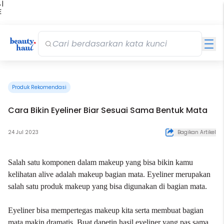
 |
E
kir
iah
Produk Rekomendasi
Cara Bikin Eyeliner Biar Sesuai Sama Bentuk Mata
24 Jul 2023
Bagikan Artikel
Salah satu komponen dalam
makeup
yang bisa bikin kamu
kelihatan alive adalah makeup bagian mata.
Eyeliner
merupakan
salah satu produk makeup yang bisa digunakan di bagian mata.
Eyeliner bisa mempertegas makeup kita serta membuat bagian
mata makin dramatis. Buat dapetin hasil eyeliner yang pas sama