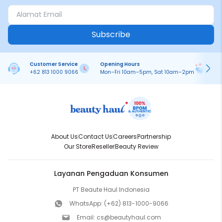
Subscribe
Customer Service
Opening Hours
Pa
+62 813 1000 9066
Mon–Fri 10am–5pm, Sat 10am–2pm
On
About Us
Contact Us
Careers
Partnership
Our Store
Reseller
Beauty Review
Layanan Pengaduan Konsumen
PT Beaute Haul Indonesia
WhatsApp:
(+62) 813-1000-9066
Email:
cs@beautyhaul.com