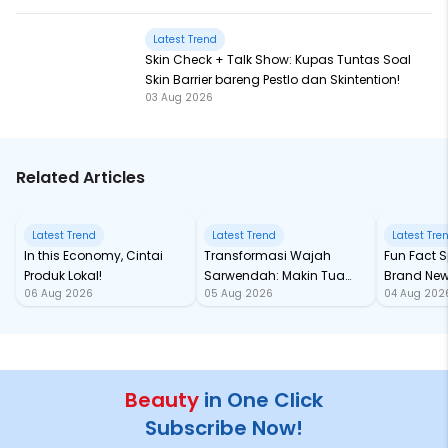
Latest Trend
Skin Check + Talk Show: Kupas Tuntas Soal
Skin Barrier bareng Pestlo dan Skintention!
03 Aug 2026
Related Articles
Latest Trend
Latest Trend
Latest Tre
In this Economy, Cintai
Transformasi Wajah
Fun Fact Spider-Man
Produk Lokal!
Sarwendah: Makin Tua
Brand New
06 Aug 2026
05 Aug 2026
04 Aug 202
Semakin Glowing
Baru samp
Chan!
Beauty
in One Click
Subscribe Now!