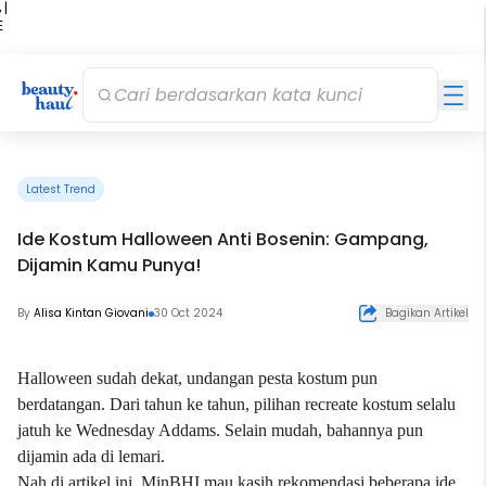
 |
E
kir
iah
Latest Trend
Ide Kostum Halloween Anti Bosenin: Gampang,
Dijamin Kamu Punya!
By
Alisa Kintan Giovani
30 Oct 2024
Bagikan Artikel
Halloween sudah dekat, undangan pesta kostum pun
berdatangan. Dari tahun ke tahun, pilihan recreate kostum selalu
jatuh ke Wednesday Addams. Selain mudah, bahannya pun
dijamin ada di lemari.
Nah di artikel ini, MinBHI mau kasih rekomendasi beberapa ide