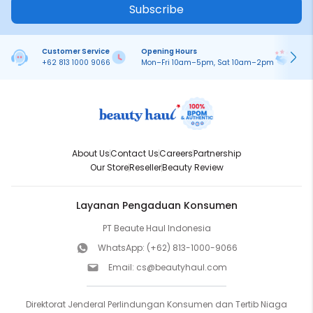
Subscribe
Customer Service
Opening Hours
Pa
+62 813 1000 9066
Mon–Fri 10am–5pm, Sat 10am–2pm
On
About Us
Contact Us
Careers
Partnership
Our Store
Reseller
Beauty Review
Layanan Pengaduan Konsumen
PT Beaute Haul Indonesia
WhatsApp:
(+62) 813-1000-9066
Email:
cs@beautyhaul.com
Direktorat Jenderal Perlindungan Konsumen dan Tertib Niaga