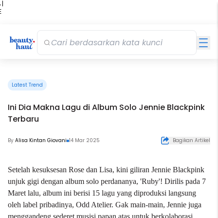
 |
E
kir
iah
Latest Trend
Ini Dia Makna Lagu di Album Solo Jennie Blackpink
Terbaru
By
Alisa Kintan Giovani
14 Mar 2025
Bagikan Artikel
Setelah kesuksesan Rose dan
Lisa
, kini giliran Jennie Blackpink
unjuk gigi dengan album solo perdananya, 'Ruby'! Dirilis pada 7
Maret lalu, album ini berisi 15 lagu yang diproduksi langsung
oleh label pribadinya, Odd Atelier. Gak main-main, Jennie juga
menggandeng sederet musisi papan atas untuk berkolaborasi.