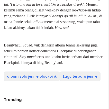
ini:
‘I trip and fall in love, just like a Tuesday drunk’.
Momen
ketemu sama orang di saat weekday dengan ke-
chaos
-an hidup
yang melanda. Lirik lainnya:
‘I always go all in, all in, all in’,
di
mana Jennie selalu
all out
mencintai seseorang, walaupun tahu
kalau akhirnya akan tidak indah.
How sad.
Beautyhaul Squad, yuk dengerin album Jennie sekarang juga
sebelum nonton konser
comeback
Blackpink di pertengahan
tahun ini!
Stay tuned
terus untuk tahu berita terbaru dari member
Blackpink lainnya di
blog Beautyhaul
.
album solo jennie blackpink
Lagu terbaru jennie
Trending