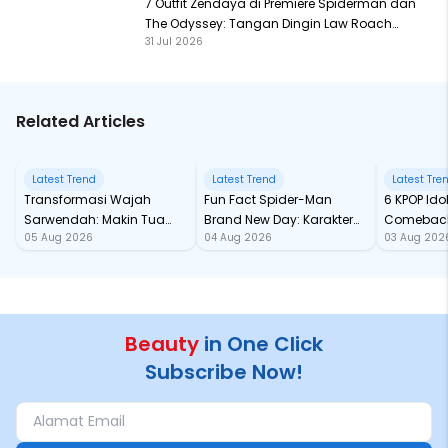
7 Outfit Zendaya di Premiere Spiderman dan
The Odyssey: Tangan Dingin Law Roach
31 Jul 2026
Beraksi!
Related Articles
Latest Trend
Latest Trend
Latest Tre
Transformasi Wajah
Fun Fact Spider-Man
6 KPOP Ido
Sarwendah: Makin Tua
Brand New Day: Karakter
Comeback
05 Aug 2026
04 Aug 2026
03 Aug 202
Semakin Glowing
Baru sampai Andil Jackie
Wajib Sta
Chan!
Beauty
in One Click
Subscribe Now!