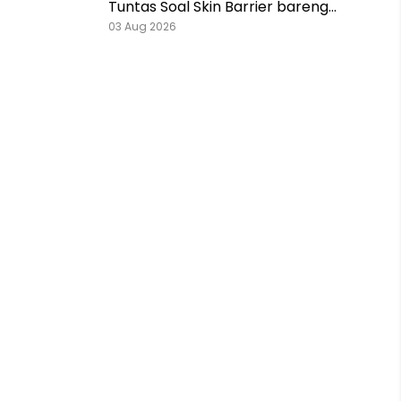
Tuntas Soal Skin Barrier bareng
Pestlo dan Skintention!
03 Aug 2026