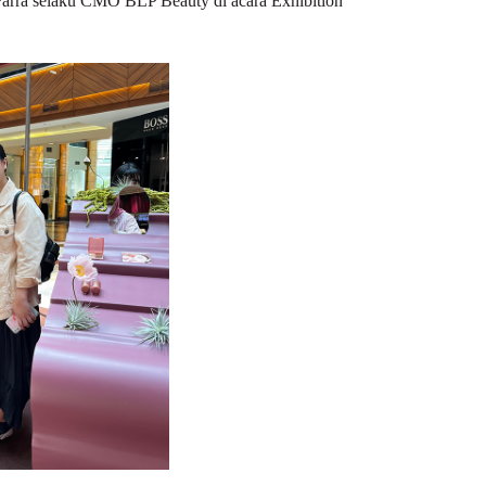
 Parra selaku CMO BLP Beauty di acara Exhibition