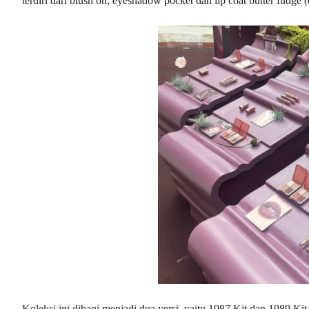
terdiri dari blush on, eyeshadow pocket dan lip coat butter fudge
Koleksi ini dibagi menjadi dua versi, yaitu 1987 Kit dan 1989 Kit