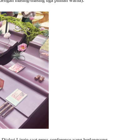
 (dengan masing-masing tiga pilihan warna).
. Diakui Lizzie saat press conference yang berlangsung