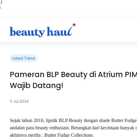
 |
E
kir
iah
Latest Trend
Pameran BLP Beauty di Atrium PIM
Wajib Datang!
11 Jul 2024
Sejak tahun 2016, lipstik BLP Beauty dengan shade Butter Fudge 
andalan para beauty enthusiast. Berangkat dari kecintaan banyak
akhirnya merilis : Butter Fudge Collections.