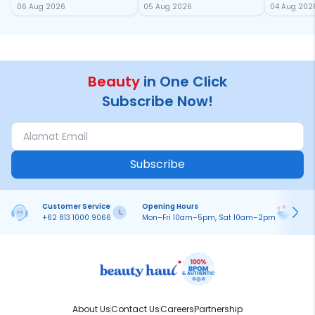
06 Aug 2026
05 Aug 2026
04 Aug 202
Semakin Glowing
Baru samp
Chan!
Beauty
in One Click
Subscribe Now!
Subscribe
Customer Service
Opening Hours
Pa
+62 813 1000 9066
Mon–Fri 10am–5pm, Sat 10am–2pm
On
About Us
Contact Us
Careers
Partnership