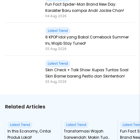
Fun Fact Spider-Man Brand New Day:
Karakter Baru sampai Andil Jackie Chan!
04 Aug 2026
Latest Trend
6 KPOP Idol yang Bakal Comeback Summer
Ini, Wajib Stay Tuned!
03 Aug 2026
Latest Trend
Skin Check + Talk Show: Kupas Tuntas Soal
Skin Barrier bareng Pestlo dan Skintention!
03 Aug 2026
Related Articles
Latest Trend
Latest Trend
Latest Tre
In this Economy, Cintai
Transformasi Wajah
Fun Fact Spider-Man
Produk Lokal!
Sarwendah: Makin Tua
Brand New