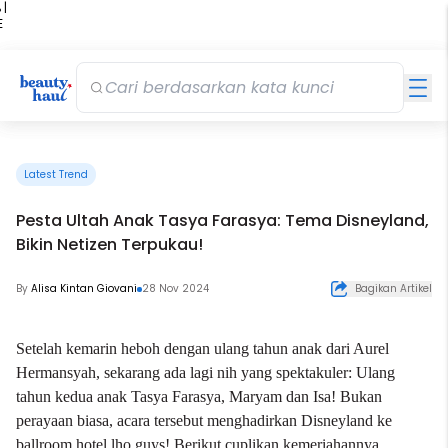
 |
E
kir
iah
Latest Trend
Pesta Ultah Anak Tasya Farasya: Tema Disneyland,
Bikin Netizen Terpukau!
By
Alisa Kintan Giovani
28 Nov 2024
Bagikan Artikel
Setelah kemarin heboh dengan ulang tahun anak dari
Aurel
Hermansyah,
sekarang ada lagi nih yang spektakuler: Ulang
tahun kedua anak Tasya Farasya, Maryam dan Isa! Bukan
perayaan biasa, acara tersebut menghadirkan Disneyland ke
ballroom hotel lho guys! Berikut cuplikan kemeriahannya.