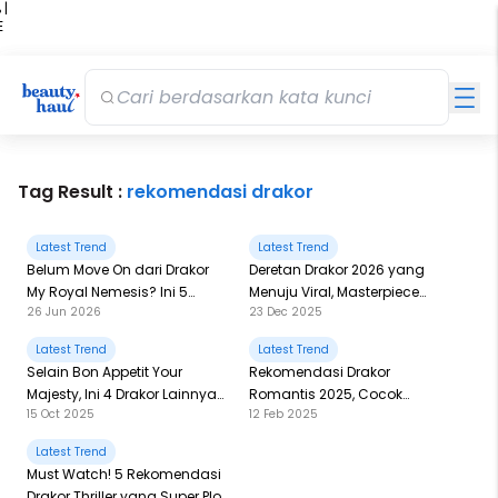
 |
E
kir
iah
Tag Result :
rekomendasi drakor
Latest Trend
Latest Trend
Belum Move On dari Drakor
Deretan Drakor 2026 yang
My Royal Nemesis? Ini 5
Menuju Viral, Masterpiece
26 Jun 2026
23 Dec 2025
Romcom Lainnya yang Bikin
Semuanya!
Ketawa Sampai Nangis!
Latest Trend
Latest Trend
Selain Bon Appetit Your
Rekomendasi Drakor
Majesty, Ini 4 Drakor Lainnya
Romantis 2025, Cocok
15 Oct 2025
12 Feb 2025
yang Semuanya Tentang
Ditonton Saat Valentine!
Makanan!
Latest Trend
Must Watch! 5 Rekomendasi
Drakor Thriller yang Super Plot