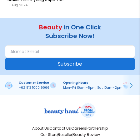
16 Aug 2024
Twist di 2024
Beauty
in One Click
Subscribe Now!
Subscribe
Customer Service
Opening Hours
Pa
+62 813 1000 9066
Mon–Fri 10am–5pm, Sat 10am–2pm
On
About Us
Contact Us
Careers
Partnership
Our Store
Reseller
Beauty Review