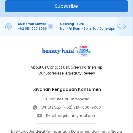
Subscribe
Customer Service
Opening Hours
Pa
+62 813 1000 9066
Mon–Fri 10am–5pm, Sat 10am–2pm
On
About Us
Contact Us
Careers
Partnership
Our Store
Reseller
Beauty Review
Layanan Pengaduan Konsumen
PT Beaute Haul Indonesia
WhatsApp:
(+62) 813-1000-9066
Email:
cs@beautyhaul.com
Direktorat Jenderal Perlindungan Konsumen dan Tertib Niaga