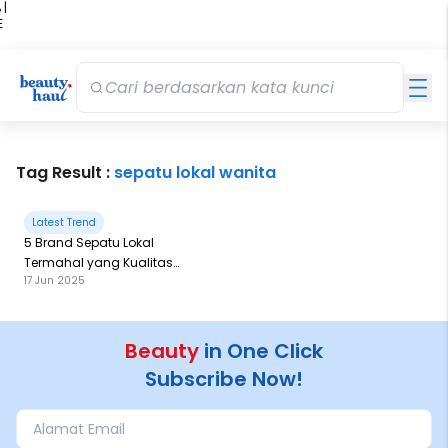
 |
E
kir
iah
Tag Result :
sepatu lokal wanita
Latest Trend
5 Brand Sepatu Lokal
Termahal yang Kualitas
17 Jun 2025
yang Gak Kalah dari Brand
Internasional
Beauty
in One Click
Subscribe Now!