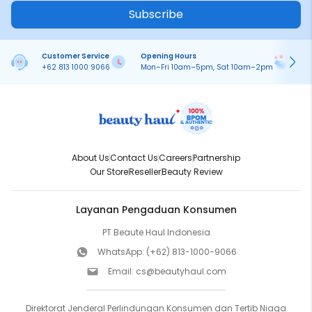
Subscribe
Customer Service
Opening Hours
Pa
+62 813 1000 9066
Mon–Fri 10am–5pm, Sat 10am–2pm
On
About Us
Contact Us
Careers
Partnership
Our Store
Reseller
Beauty Review
Layanan Pengaduan Konsumen
PT Beaute Haul Indonesia
WhatsApp:
(+62) 813-1000-9066
Email:
cs@beautyhaul.com
Direktorat Jenderal Perlindungan Konsumen dan Tertib Niaga