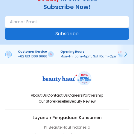
Subscribe Now!
Subscribe
Customer Service
Opening Hours
Pa
+62 813 1000 9066
Mon–Fri 10am–5pm, Sat 10am–2pm
On
About Us
Contact Us
Careers
Partnership
Our Store
Reseller
Beauty Review
Layanan Pengaduan Konsumen
PT Beaute Haul Indonesia