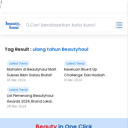
 |
E
kir
iah
Tag Result :
ulang tahun Beautyhaul
Latest Trend
Latest Trend
Mahalini di Beautyhaul Mart:
Keseruan Blue It Up
Sukses Bikin Galau Brutal!
Challenge: Dari Hadiah
03 Dec 2024
01 Dec 2024
Jutaan Rupiah Sampai
Ketemu Tasya Farasya!
Latest Trend
List Pemenang Beautyhaul
Awards 2024, Brand Lokal
28 Nov 2024
Borong Piala!
Beauty
in One Click