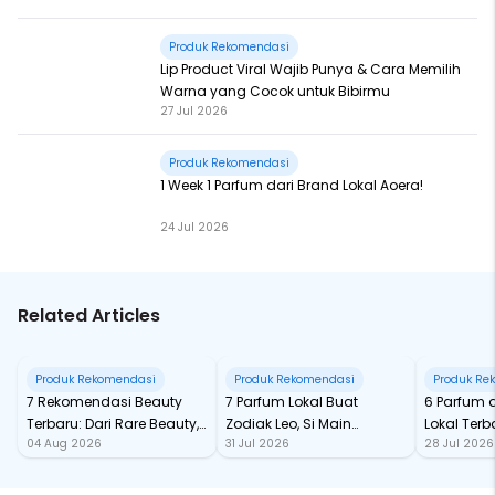
Produk Rekomendasi
Lip Product Viral Wajib Punya & Cara Memilih
Warna yang Cocok untuk Bibirmu
27 Jul 2026
Produk Rekomendasi
1 Week 1 Parfum dari Brand Lokal Aoera!
24 Jul 2026
Related Articles
Produk Rekomendasi
Produk Rekomendasi
Produk Re
7 Rekomendasi Beauty
7 Parfum Lokal Buat
6 Parfum 
Terbaru: Dari Rare Beauty,
Zodiak Leo, Si Main
Lokal Terba
04 Aug 2026
31 Jul 2026
28 Jul 2026
Sampai Rhode Skin, Super
Character yang Selalu
dari Ford
Bikin Fomo
Standout