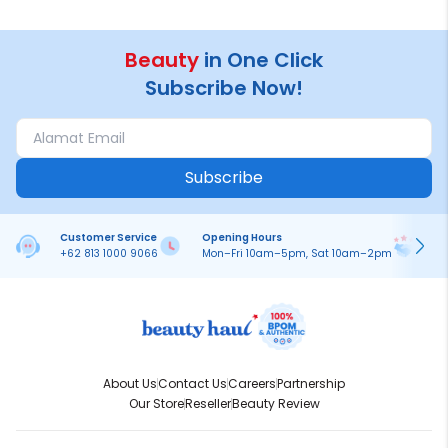
Beauty
in One Click
Subscribe Now!
Subscribe
Customer Service
Opening Hours
Pa
+62 813 1000 9066
Mon–Fri 10am–5pm, Sat 10am–2pm
On
About Us
Contact Us
Careers
Partnership
Our Store
Reseller
Beauty Review