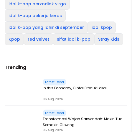
idol k-pop berzodiak virgo
idol k-pop pekerja keras
idol k-pop yang lahir di september
idol kpop
Kpop
red velvet
sifat idol k-pop
Stray Kids
Trending
Latest Trend
In this Economy, Cintai Produk Lokal!
06 Aug 2026
Latest Trend
Transformasi Wajah Sarwendah: Makin Tua
Semakin Glowing
05 Aug 2026