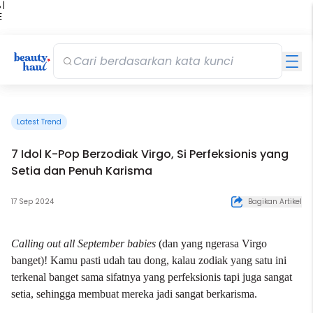
 |
E
kir
iah
Latest Trend
7 Idol K-Pop Berzodiak Virgo, Si Perfeksionis yang
Setia dan Penuh Karisma
17 Sep 2024
Bagikan Artikel
Calling out all September babies
(dan yang ngerasa Virgo
banget)! Kamu pasti udah tau dong, kalau
zodiak
yang satu ini
terkenal banget sama sifatnya yang perfeksionis tapi juga sangat
setia, sehingga membuat mereka jadi sangat berkarisma.