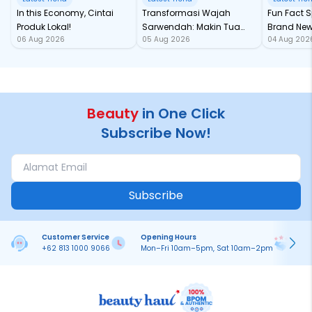
In this Economy, Cintai
Transformasi Wajah
Fun Fact Spider-Man
Produk Lokal!
Sarwendah: Makin Tua
Brand New
06 Aug 2026
05 Aug 2026
04 Aug 202
Semakin Glowing
Baru samp
Chan!
Beauty
in One Click
Subscribe Now!
Subscribe
Customer Service
Opening Hours
Pa
+62 813 1000 9066
Mon–Fri 10am–5pm, Sat 10am–2pm
On