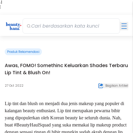
 |
E
kir
iah
Produk Rekomendasi
Awas, FOMO! Somethinc Keluarkan Shades Terbaru
Lip Tint & Blush On!
27 Oct 2022
Bagikan Artikel
Lip tint
dan
blush on
menjadi dua jenis makeup yang populer di
kalangan beauty enthusiast. Lip tint merupakan pewarna bibir
yang dipopulerkan oleh Korean beauty ke seluruh dunia. Nah,
buat #BeautyHaulSquad yang suka memakai lip makeup product
dengan sensasi ringan di bibir mungkin sudah akrab dengan lip