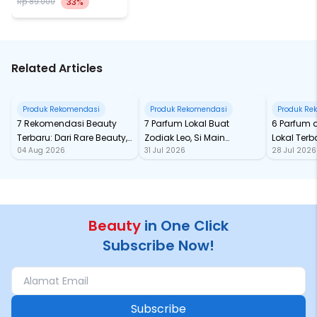
33%
Rp 89.000
Related Articles
Produk Rekomendasi
Produk Rekomendasi
Produk Re
7 Rekomendasi Beauty
7 Parfum Lokal Buat
6 Parfum 
Terbaru: Dari Rare Beauty,
Zodiak Leo, Si Main
Lokal Terba
04 Aug 2026
31 Jul 2026
28 Jul 2026
Sampai Rhode Skin, Super
Character yang Selalu
dari Ford
Bikin Fomo
Standout
Beauty
in One Click
Subscribe Now!
Subscribe