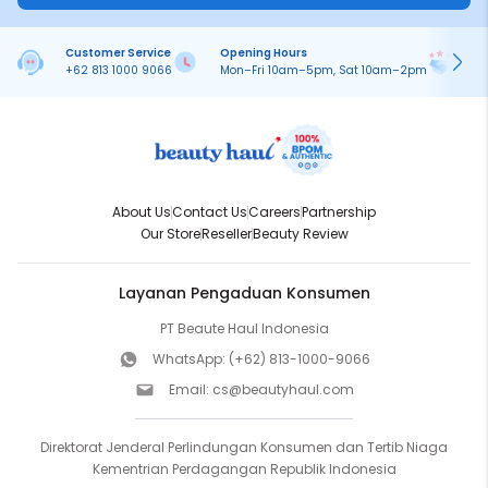
Customer Service
Opening Hours
Pa
+62 813 1000 9066
Mon–Fri 10am–5pm, Sat 10am–2pm
On
About Us
Contact Us
Careers
Partnership
Our Store
Reseller
Beauty Review
Layanan Pengaduan Konsumen
PT Beaute Haul Indonesia
WhatsApp:
(+62) 813-1000-9066
Email:
cs@beautyhaul.com
Direktorat Jenderal Perlindungan Konsumen dan Tertib Niaga
Kementrian Perdagangan Republik Indonesia