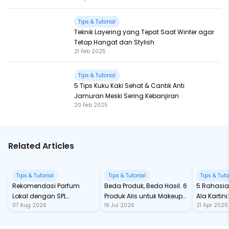
Tips & Tutorial
Teknik Layering yang Tepat Saat Winter agar
Tetap Hangat dan Stylish
21 Feb 2025
Tips & Tutorial
5 Tips Kuku Kaki Sehat & Cantik Anti
Jamuran Meski Sering Kebanjiran
20 Feb 2025
Related Articles
Tips & Tutorial
Tips & Tutorial
Tips & Tuto
Rekomendasi Parfum
Beda Produk, Beda Hasil. 6
5 Rahasia
Lokal dengan SPL
Produk Alis untuk Makeup
Ala Kartin
07 Aug 2026
16 Jul 2026
21 Apr 2025
Fantastis
Mata yang On Point
Wajib Ada