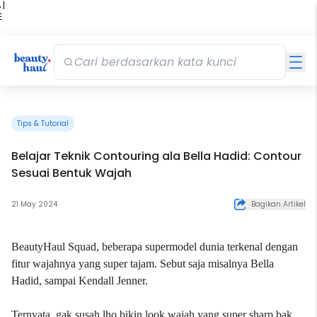
 |
E
kir
iah
Tips & Tutorial
Belajar Teknik Contouring ala Bella Hadid: Contour
Sesuai Bentuk Wajah
21 May 2024
Bagikan Artikel
BeautyHaul Squad, beberapa supermodel dunia terkenal dengan
fitur wajahnya yang super tajam. Sebut saja misalnya Bella
Hadid, sampai Kendall Jenner.
Ternyata, gak susah lho bikin look wajah yang super sharp bak