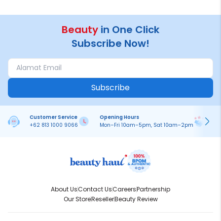
Beauty
in One Click
Subscribe Now!
Subscribe
Customer Service
Opening Hours
Pa
+62 813 1000 9066
Mon–Fri 10am–5pm, Sat 10am–2pm
On
About Us
Contact Us
Careers
Partnership
Our Store
Reseller
Beauty Review