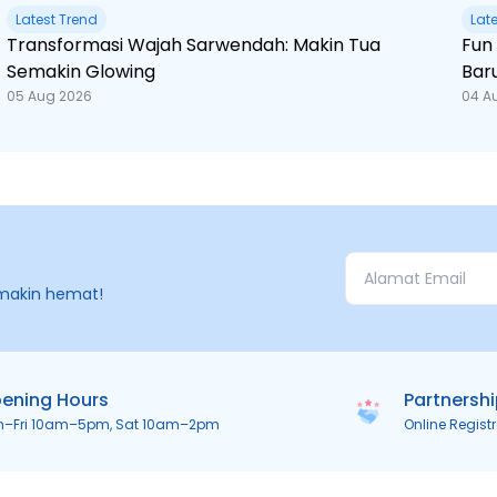
Latest Trend
Lat
Transformasi Wajah Sarwendah: Makin Tua
Fun Fact Spider-Man
Semakin Glowing
Bar
05 Aug 2026
04 A
makin hemat!
ening Hours
Partnersh
n–Fri 10am–5pm, Sat 10am–2pm
Online Regist