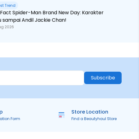
est Trend
 Brand New Day: Karakter
u sampai Andil Jackie Chan!
ug 2026
Subscribe
ip
Store Location
ration Form
Find a Beautyhaul Store