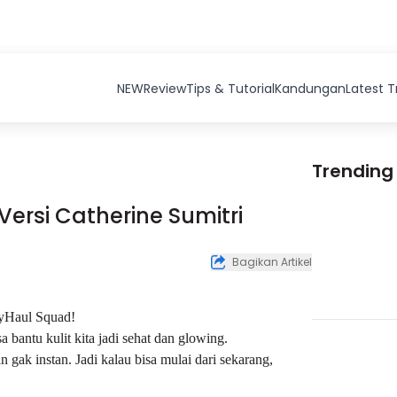
NEW
Review
Tips & Tutorial
Kandungan
Latest 
Trending
 Versi Catherine Sumitri
Bagikan Artikel
tyHaul Squad!
 bantu kulit kita jadi sehat dan glowing.
n gak instan. Jadi kalau bisa mulai dari sekarang,