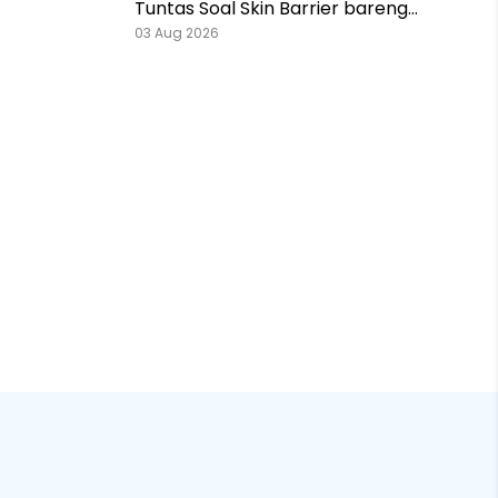
Tuntas Soal Skin Barrier bareng
Pestlo dan Skintention!
03 Aug 2026