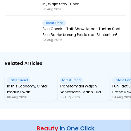
Ini, Wajib Stay Tuned!
03 Aug 2026
Latest Trend
Skin Check + Talk Show: Kupas Tuntas Soal
Skin Barrier bareng Pestlo dan Skintention!
03 Aug 2026
Related Articles
Latest Trend
Latest Trend
Latest Tre
In this Economy, Cintai
Transformasi Wajah
Fun Fact Spider-Man
Produk Lokal!
Sarwendah: Makin Tua
Brand New
06 Aug 2026
05 Aug 2026
04 Aug 202
Semakin Glowing
Baru samp
Chan!
Beauty
in One Click