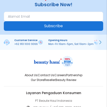
Subscribe Now!
Subscribe
Customer Service
Opening Hours
Pa
+62 813 1000 9066
Mon–Fri 10am–5pm, Sat 10am–2pm
On
About Us
Contact Us
Careers
Partnership
Our Store
Reseller
Beauty Review
Layanan Pengaduan Konsumen
PT Beaute Haul Indonesia