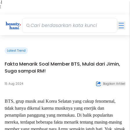
 |
E
kir
iah
Latest Trend
Fakta Menarik Soal Member BTS, Mulai dari Jimin,
Suga sampai RM!
15 Aug 2024
Bagikan Artikel
BTS, grup musik asal Korea Selatan yang cukup fenomenal,
tidak hanya dikenal karena musiknya yang enerjik dan
penampilan panggung yang memukau. Di balik popularitas
mereka, terdapat beberapa fakta menarik tentang masing-masing
member yang membuat para Army semakin jatuh hati. Yuk, simak