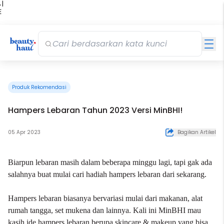
 |
E
kir
iah
Produk Rekomendasi
Hampers Lebaran Tahun 2023 Versi MinBHI!
05 Apr 2023
Bagikan Artikel
Biarpun lebaran masih dalam beberapa minggu lagi, tapi gak ada
salahnya buat mulai cari hadiah hampers lebaran dari sekarang.
Hampers lebaran biasanya bervariasi mulai dari makanan, alat
rumah tangga, set mukena dan lainnya. Kali ini MinBHI mau
kasih ide hampers lebaran berupa skincare & makeup yang bisa