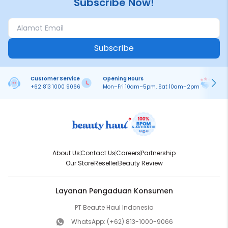
Subscribe Now!
Subscribe
Customer Service
Opening Hours
Pa
+62 813 1000 9066
Mon–Fri 10am–5pm, Sat 10am–2pm
On
About Us
Contact Us
Careers
Partnership
Our Store
Reseller
Beauty Review
Layanan Pengaduan Konsumen
PT Beaute Haul Indonesia
WhatsApp:
(+62) 813-1000-9066