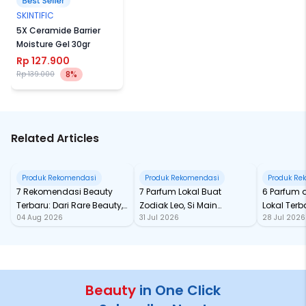
SKINTIFIC
5X Ceramide Barrier
Moisture Gel 30gr
Rp 127.900
8%
Rp 139.000
Related Articles
Produk Rekomendasi
Produk Rekomendasi
Produk Re
7 Rekomendasi Beauty
7 Parfum Lokal Buat
6 Parfum 
Terbaru: Dari Rare Beauty,
Zodiak Leo, Si Main
Lokal Terba
04 Aug 2026
31 Jul 2026
28 Jul 2026
Sampai Rhode Skin, Super
Character yang Selalu
dari Ford
Bikin Fomo
Standout
Beauty
in One Click