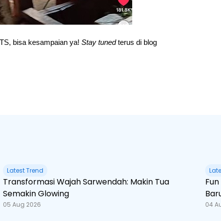
TS, bisa kesampaian ya! 
Stay tuned 
terus di blog 
Latest Trend
Lat
Transformasi Wajah Sarwendah: Makin Tua
Fun Fact Spider-Man
Semakin Glowing
Bar
05 Aug 2026
04 A