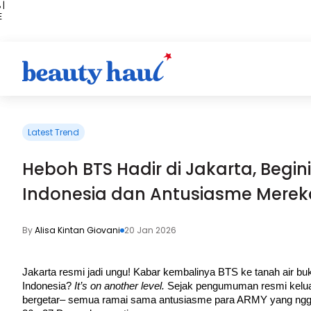
 |
E
kir
iah
Latest Trend
Heboh BTS Hadir di Jakarta, Begi
Indonesia dan Antusiasme Merek
By
Alisa Kintan Giovani
20 Jan 2026
Jakarta resmi jadi ungu! Kabar kembalinya BTS ke tanah air bu
Indonesia? 
It’s on another level.
 Sejak pengumuman resmi kelua
bergetar– semua ramai sama antusiasme para ARMY yang nggak 