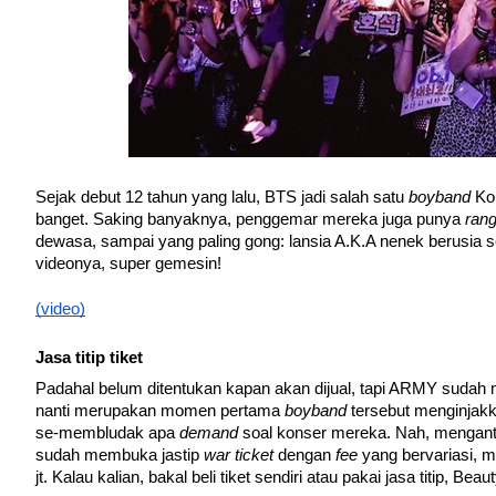
Sejak debut 12 tahun yang lalu, BTS jadi salah satu 
boyband 
Ko
banget. Saking banyaknya, penggemar mereka juga punya 
rang
dewasa, sampai yang paling gong: lansia A.K.A nenek berusia sek
videonya, super gemesin!
(video)
Jasa titip tiket 
Padahal belum ditentukan kapan akan dijual, tapi ARMY sudah 
nanti merupakan momen pertama 
boyband 
tersebut menginjakk
se-membludak apa 
demand 
soal konser mereka. Nah, menganti
sudah membuka jastip 
war ticket 
dengan 
fee 
yang bervariasi, mu
jt. Kalau kalian, bakal beli tiket sendiri atau pakai jasa titip, Be