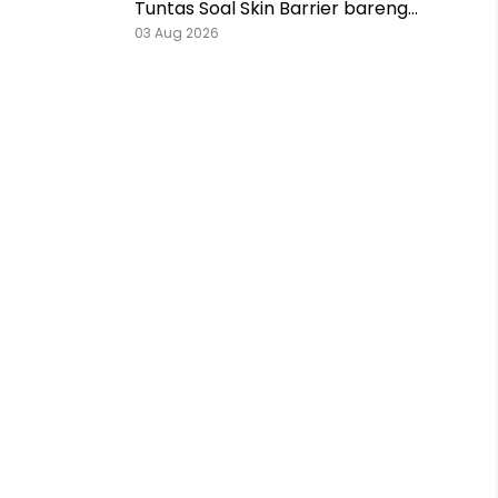
Tuntas Soal Skin Barrier bareng
Pestlo dan Skintention!
03 Aug 2026