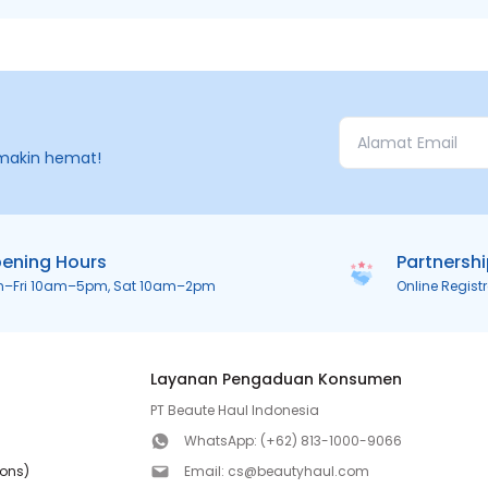
makin hemat!
ening Hours
Partnersh
n–Fri 10am–5pm, Sat 10am–2pm
Online Regist
Layanan Pengaduan Konsumen
PT Beaute Haul Indonesia
WhatsApp:
(+62) 813-1000-9066
ions)
Email:
cs@beautyhaul.com