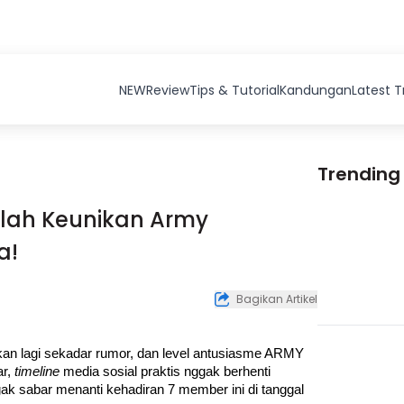
NEW
Review
Tips & Tutorial
Kandungan
Latest 
Trending
nilah Keunikan Army
a!
Bagikan Artikel
kan lagi sekadar rumor, dan level antusiasme ARMY 
r, 
timeline 
media sosial praktis nggak berhenti 
sabar menanti kehadiran 7 member ini di tanggal 