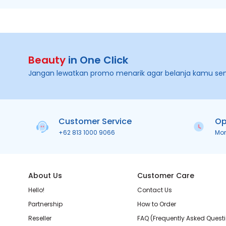
Beauty
in One Click
Jangan lewatkan promo menarik agar belanja kamu se
Customer Service
Op
+62 813 1000 9066
Mo
About Us
Customer Care
Hello!
Contact Us
Partnership
How to Order
Reseller
FAQ (Frequently Asked Quest