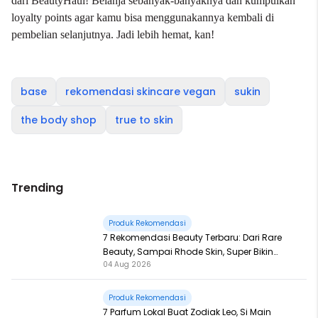
dari BeautyHaul! Belanja sebanyak-banyaknya dan kumpulkan
loyalty points agar kamu bisa menggunakannya kembali di
pembelian selanjutnya. Jadi lebih hemat, kan!
base
rekomendasi skincare vegan
sukin
the body shop
true to skin
Trending
Produk Rekomendasi
7 Rekomendasi Beauty Terbaru: Dari Rare
Beauty, Sampai Rhode Skin, Super Bikin
04 Aug 2026
Fomo
Produk Rekomendasi
7 Parfum Lokal Buat Zodiak Leo, Si Main