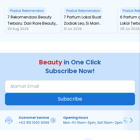
Produk Rekomendasi
Produk Rekomendasi
Produk Re
7 Rekomendasi Beauty
7 Parfum Lokal Buat
6 Parfum 
Terbaru: Dari Rare Beauty,
Zodiak Leo, Si Main
Lokal Terba
04 Aug 2026
31 Jul 2026
28 Jul 2026
Sampai Rhode Skin, Super
Character yang Selalu
dari Ford
Bikin Fomo
Standout
Beauty
in One Click
Subscribe Now!
Subscribe
Customer Service
Opening Hours
Pa
+62 813 1000 9066
Mon–Fri 10am–5pm, Sat 10am–2pm
On