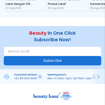
Lokal dengan SPL
Produk Lokal!
Sarwendah
07 Aug 2026
06 Aug 2026
05 Aug 202
Fantastis
Semakin 
Beauty
in One Click
Subscribe Now!
Subscribe
Customer Service
Opening Hours
Pa
+62 813 1000 9066
Mon–Fri 10am–5pm, Sat 10am–2pm
On