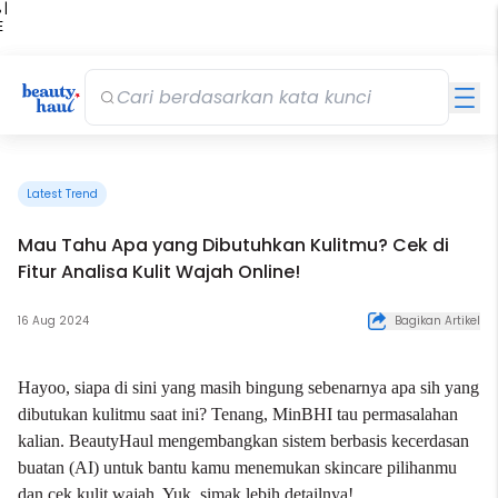
 |
E
kir
iah
Latest Trend
Mau Tahu Apa yang Dibutuhkan Kulitmu? Cek di
Fitur Analisa Kulit Wajah Online!
16 Aug 2024
Bagikan Artikel
Hayoo, siapa di sini yang masih bingung sebenarnya apa sih yang
dibutukan kulitmu saat ini? Tenang, MinBHI tau permasalahan
kalian. BeautyHaul mengembangkan sistem berbasis kecerdasan
buatan (AI) untuk bantu kamu menemukan skincare pilihanmu
dan cek kulit wajah. Yuk, simak lebih detailnya!