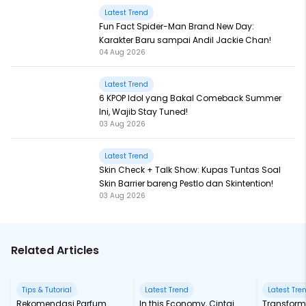
Latest Trend
Fun Fact Spider-Man Brand New Day:
Karakter Baru sampai Andil Jackie Chan!
04 Aug 2026
Latest Trend
6 KPOP Idol yang Bakal Comeback Summer
Ini, Wajib Stay Tuned!
03 Aug 2026
Latest Trend
Skin Check + Talk Show: Kupas Tuntas Soal
Skin Barrier bareng Pestlo dan Skintention!
03 Aug 2026
Related Articles
Tips & Tutorial
Latest Trend
Latest Tre
Rekomendasi Parfum
In this Economy, Cintai
Transform