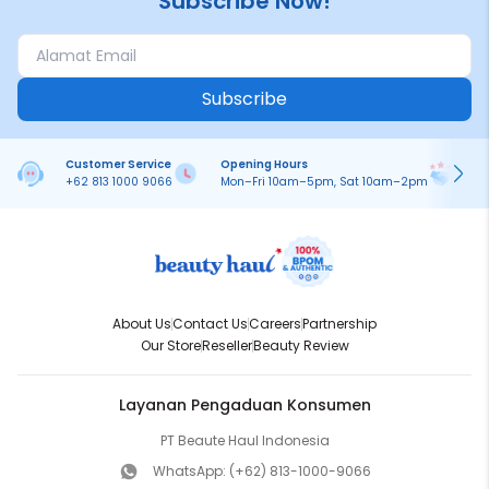
Subscribe Now!
Subscribe
Customer Service
Opening Hours
Pa
+62 813 1000 9066
Mon–Fri 10am–5pm, Sat 10am–2pm
On
About Us
Contact Us
Careers
Partnership
Our Store
Reseller
Beauty Review
Layanan Pengaduan Konsumen
PT Beaute Haul Indonesia
WhatsApp:
(+62) 813-1000-9066