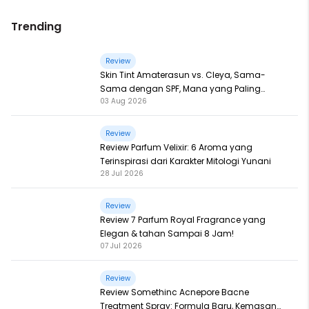
Trending
Review
Skin Tint Amaterasun vs. Cleya, Sama-
Sama dengan SPF, Mana yang Paling
03 Aug 2026
Nampol?
Review
Review Parfum Velixir: 6 Aroma yang
Terinspirasi dari Karakter Mitologi Yunani
28 Jul 2026
Review
Review 7 Parfum Royal Fragrance yang
Elegan & tahan Sampai 8 Jam!
07 Jul 2026
Review
Review Somethinc Acnepore Bacne
Treatment Spray: Formula Baru, Kemasan