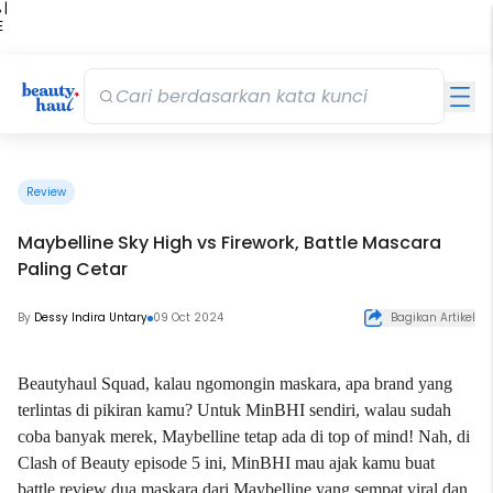
 |
E
kir
iah
Review
Maybelline Sky High vs Firework, Battle Mascara
Paling Cetar
By
Dessy Indira Untary
09 Oct 2024
Bagikan Artikel
Beautyhaul Squad, kalau ngomongin
maskara
, apa brand yang
terlintas di pikiran kamu? Untuk MinBHI sendiri, walau sudah
coba banyak merek,
Maybelline
tetap ada di top of mind! Nah, di
Clash of Beauty episode 5 ini, MinBHI mau ajak kamu buat
battle review dua maskara dari Maybelline yang sempat viral dan