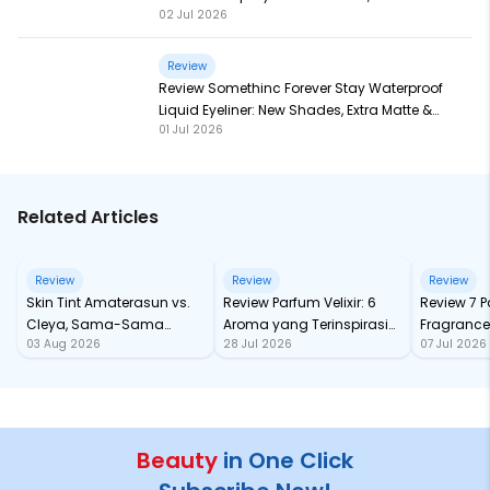
02 Jul 2026
Baru, Makin Ampuh!
Review
Review Somethinc Forever Stay Waterproof
Liquid Eyeliner: New Shades, Extra Matte &
01 Jul 2026
Super Pigmented!
Related Articles
Review
Review
Review
Skin Tint Amaterasun vs.
Review Parfum Velixir: 6
Review 7 
Cleya, Sama-Sama
Aroma yang Terinspirasi
Fragrance
03 Aug 2026
28 Jul 2026
07 Jul 2026
dengan SPF, Mana yang
dari Karakter Mitologi
tahan Sa
Paling Nampol?
Yunani
Beauty
in One Click