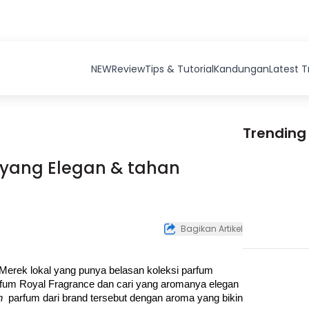
NEW
Review
Tips & Tutorial
Kandungan
Latest 
Trending
 yang Elegan & tahan
Bagikan Artikel
 Merek lokal yang punya belasan koleksi parfum 
rfum Royal Fragrance dan cari yang aromanya elegan 
n 
 parfum dari brand tersebut dengan aroma yang bikin 