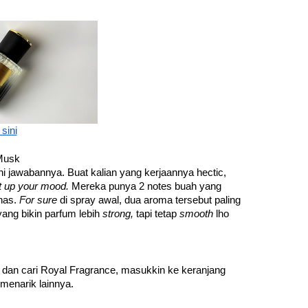
 sini
 Musk
Varian Sunrise of Java ini jawabannya. Buat kalian yang kerjaannya hectic, 
ift up your mood. 
Mereka punya 2 notes buah yang 
as. 
For sure
 di spray awal, dua aroma tersebut paling 
ng bikin parfum lebih 
strong, 
tapi tetap 
smooth 
lho 
 dan cari Royal Fragrance, masukkin ke keranjang 
menarik lainnya.