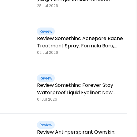
Mitologi Yunani
28 Jul 2026
Review
Review Somethinc Acnepore Bacne
Treatment Spray: Formula Baru,
Kemasan Baru, Makin Ampuh!
02 Jul 2026
Review
Review Somethinc Forever Stay
Waterproof Liquid Eyeliner: New
Shades, Extra Matte & Super
01 Jul 2026
Pigmented!
Review
Review Anti-perspirant Ownskin: