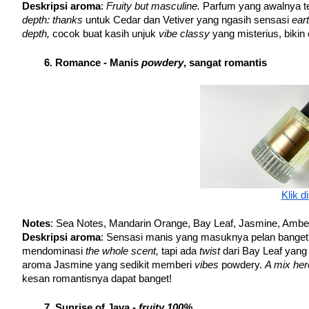
Deskripsi aroma
:
 Fruity but masculine. 
Parfum yang awalnya t
depth: thanks 
untuk Cedar dan Vetiver yang ngasih sensasi 
ear
depth, 
cocok buat kasih unjuk 
vibe classy 
yang misterius, biki
Romance - Manis 
powdery
, sangat romantis
Klik di
Notes
: Sea Notes, Mandarin Orange, Bay Leaf, Jasmine, Amb
Deskripsi aroma
: Sensasi manis yang masuknya pelan banget, t
mendominasi 
the whole scent, 
tapi ada 
twist 
dari Bay Leaf yang 
aroma Jasmine yang sedikit memberi 
vibes 
powdery. 
A mix her
kesan romantisnya dapat banget!
Sunrise of Java - 
fruity 100%