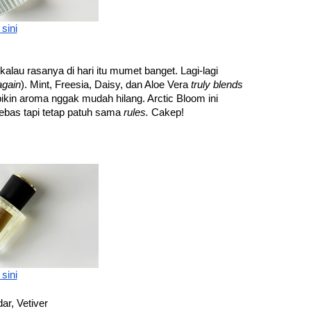
 sini
lau rasanya di hari itu mumet banget. Lagi-lagi 
again
).
Mint, Freesia, Daisy, dan Aloe Vera 
truly blends 
-nya yang bikin aroma nggak mudah hilang. Arctic Bloom ini 
ebas tapi tetap patuh sama 
rules.
 Cakep!
 sini
ar, Vetiver