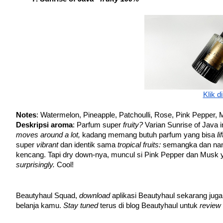
Klik di
Notes
: Watermelon, Pineapple, Patchoulli, Rose, Pink Pepper,
Deskripsi aroma
: Parfum super 
fruity? 
moves around a lot, 
kadang memang butuh parfum yang bisa 
l
super 
vibrant 
dan identik sama 
tropical fruits: 
semangka dan nan
kencang. Tapi dry down-nya, muncul si Pink Pepper dan Musk ya
surprisingly. 
Cool!
Beautyhaul Squad, 
download 
aplikasi Beautyhaul sekarang juga
belanja kamu. 
Stay tuned 
terus di blog Beautyhaul untuk 
review 