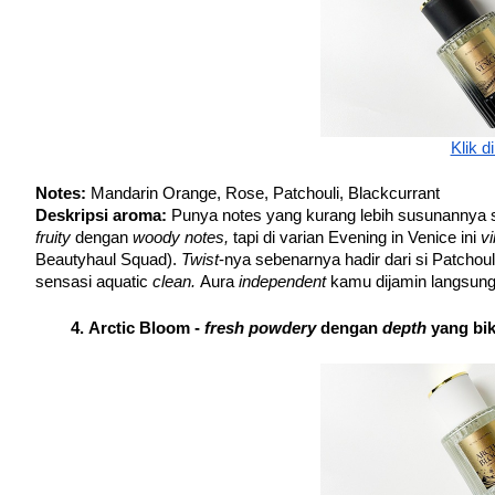
Klik di
Notes: 
Mandarin Orange, Rose, Patchouli, Blackcurrant
Deskripsi aroma:
 Punya notes yang kurang lebih susunannya
fruity 
dengan 
woody notes, 
tapi di varian Evening in Venice ini 
vi
Beautyhaul Squad). 
Twist
-nya sebenarnya hadir dari si Patchoul
sensasi aquatic
 clean. 
Aura 
independent 
kamu dijamin langsung
Arctic Bloom - 
fresh powdery 
dengan 
depth 
yang bik