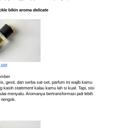
kle bikin aroma 
delicate
 sini
 Amber
, gesit, dan serba sat-set, parfum ini wajib kamu 
g kasih 
statement 
kalau kamu lah si kuat. Tapi, sisi 
nya muncul saat Jasmine Sambac dan Honey Suckle mulai menyatu. Aromanya bertransformasi jadi lebih 
g nengok.