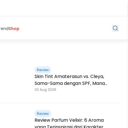
Trend
Shop
Review
Skin Tint Amaterasun vs. Cleya,
Sama-Sama dengan SPF, Mana
yang Paling Nampol?
03 Aug 2026
Review
Review Parfum Velixir: 6 Aroma
yang Terinspirasi dari Karakter