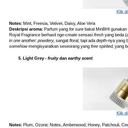
Klik di
Notes
: Mint, Freesia, Vetiver, Daisy, Aloe Vera
Deskripsi aroma
: Parfum yang 
for sure 
bakal MinBHI gunakan ka
Royal Fragrance berhasil nge-
create 
sensasi 
fresh 
yang beda (
in one another: powdery, 
sangat 
floral, 
tapi ada 
depth
somehow 
mengisyaratkan seseorang yang 
free spirited, 
yang b
Light Grey - 
fruity 
dan 
earthy scent
Klik di
Notes
: Plum, Ozonic Notes, Amberwood, Honey, Patchouli, Ced