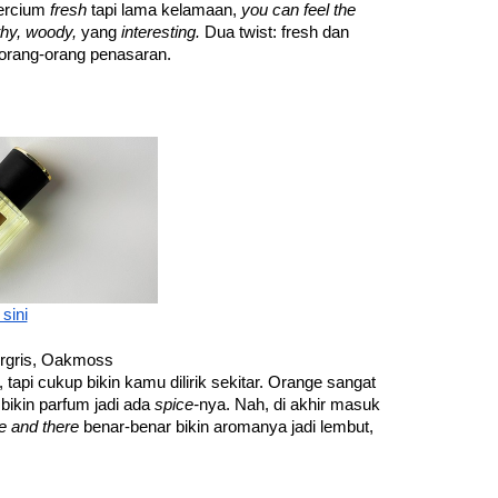
ercium 
fresh 
tapi lama kelamaan, 
you can feel the 
thy, woody, 
yang 
interesting. 
Dua twist: fresh dan 
n orang-orang penasaran.
 sini
ergris, Oakmoss
api cukup bikin kamu dilirik sekitar. Orange sangat 
bikin parfum jadi ada 
spice-
nya. Nah, di akhir masuk 
e and there 
benar-benar bikin aromanya jadi lembut, 