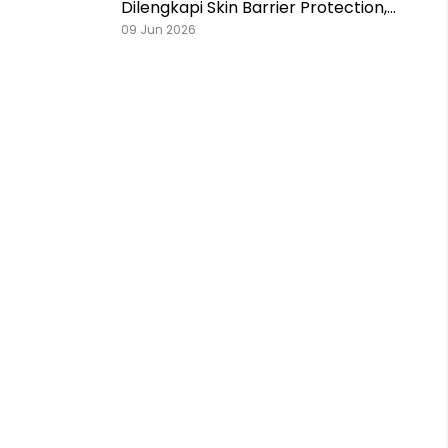
Dilengkapi Skin Barrier Protection,
Ketiak Bebas Keringat Sampai 10
09 Jun 2026
Hari