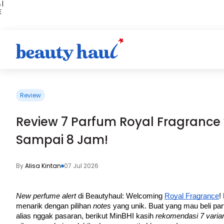
 |
E
kir
iah
Review
Review 7 Parfum Royal Fragrance
Sampai 8 Jam!
By
Alisa Kintan
07 Jul 2026
New perfume alert 
di Beautyhaul: Welcoming 
Royal Fragrance
!
menarik dengan pilihan 
notes 
yang unik. Buat yang mau beli pa
alias nggak pasaran, berikut MinBHI kasih 
rekomendasi 7 varia