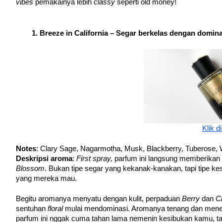
vibes 
pemakainya lebih 
classy 
seperti old money!
Breeze in California – Segar berkelas dengan domi
Klik di
Notes
: Clary Sage, Nagarmotha, Musk, Blackberry, Tuberose
Deskripsi aroma
: 
First spray,
 parfum ini langsung memberikan 
Blossom
. Bukan tipe segar yang kekanak-kanakan, tapi tipe k
yang mereka mau. 
Begitu aromanya menyatu dengan kulit, perpaduan 
Berry
 dan 
C
sentuhan 
floral
 mulai mendominasi. Aromanya tenang dan mene
parfum ini nggak cuma tahan lama nemenin kesibukan kamu, tapi