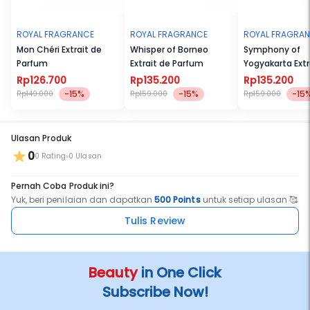
ROYAL FRAGRANCE
ROYAL FRAGRANCE
ROYAL FRAGRA
Mon Chéri Extrait de
Whisper of Borneo
Symphony of
Parfum
Extrait de Parfum
Yogyakarta Extr
Parfum
Rp126.700
Rp135.200
Rp135.200
-15%
-15%
-15
Rp149.000
Rp159.000
Rp159.000
Ulasan Produk
0
0 Rating
0 Ulasan
Pernah Coba Produk ini?
Yuk, beri penilaian dan dapatkan
500 Points
untuk setiap ulasan 🥰
Tulis Review
Beauty
in One Click
Subscribe Now!