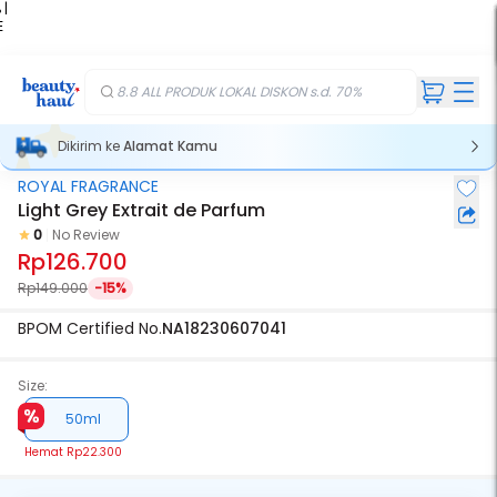
 |
E
kir
iah
8.8 ALL PRODUK LOKAL DISKON s.d. 70%
Dikirim ke
Alamat Kamu
ROYAL FRAGRANCE
Light Grey Extrait de Parfum
0
No Review
Rp126.700
Rp149.000
-15%
BPOM Certified No.
NA18230607041
Size:
50ml
Hemat
Rp22.300