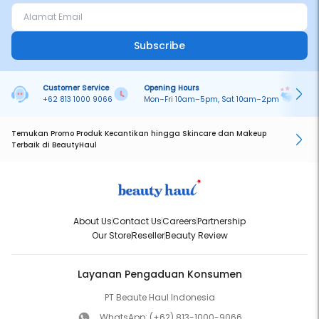
Subscribe
Customer Service
Opening Hours
Pa
+62 813 1000 9066
Mon–Fri 10am–5pm, Sat 10am–2pm
On
Temukan Promo Produk Kecantikan hingga Skincare dan Makeup
Terbaik di BeautyHaul
About Us
Contact Us
Careers
Partnership
Our Store
Reseller
Beauty Review
Layanan Pengaduan Konsumen
PT Beaute Haul Indonesia
WhatsApp:
(+62) 813-1000-9066