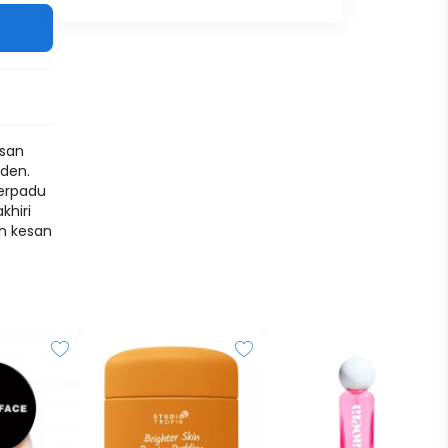
esan
nden.
berpadu
khiri
n kesan