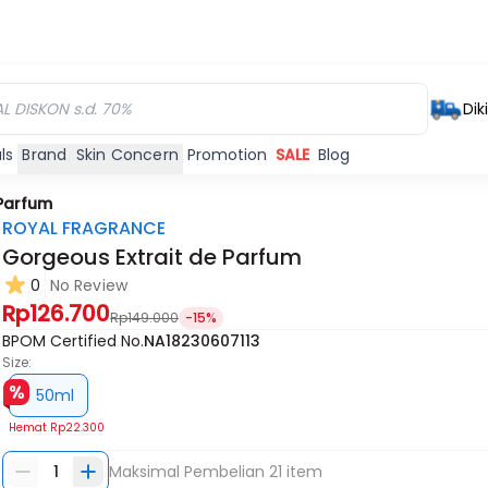
Dik
ls
Brand
Skin Concern
Promotion
SALE
Blog
 Parfum
ROYAL FRAGRANCE
Gorgeous Extrait de Parfum
0
No Review
Rp126.700
Rp149.000
-15%
BPOM Certified No.
NA18230607113
Size:
50ml
Hemat
Rp22.300
1
Maksimal Pembelian
21
item