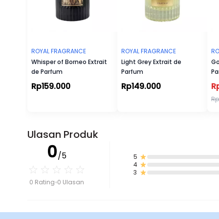
ROYAL FRAGRANCE
ROYAL FRAGRANCE
RO
Whisper of Borneo Extrait
Light Grey Extrait de
Go
de Parfum
Parfum
Pa
Rp159.000
Rp149.000
R
Rp
Ulasan Produk
0
/5
5
4
3
0 Rating
0 Ulasan