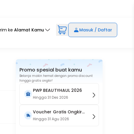
irim ke
Alamat Kamu
Masuk / Daftar
Promo spesial buat kamu
Belanja makin hemat dengan promo discount
hingga gratis ongkir!
PWP BEAUTYHAUL 2026
Hingga
31 Des 2026
Voucher Gratis Ongkir
15RB (Only on Website)
Hingga
31 Agu 2026