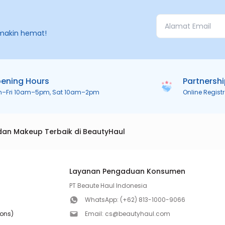
makin hemat!
ening Hours
Partnersh
n–Fri 10am–5pm, Sat 10am–2pm
Online Regist
dan Makeup Terbaik di BeautyHaul
Layanan Pengaduan Konsumen
PT Beaute Haul Indonesia
WhatsApp:
(+62) 813-1000-9066
ions)
Email:
cs@beautyhaul.com