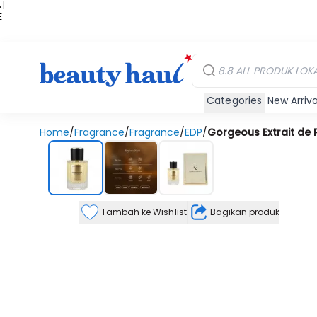
 |
E
kir
iah
Categories
New Arriva
Home
/
Fragrance
/
Fragrance
/
EDP
/
Gorgeous Extrait de
Tambah ke Wishlist
Bagikan produk