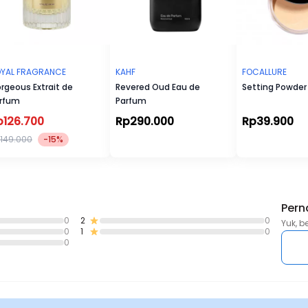
YAL FRAGRANCE
KAHF
FOCALLURE
rgeous Extrait de
Revered Oud Eau de
Setting Powder
rfum
Parfum
p126.700
Rp290.000
Rp39.900
149.000
-15%
Pern
0
2
0
Yuk, b
0
1
0
0