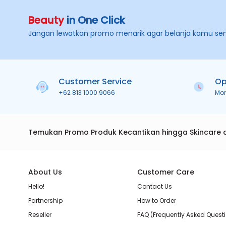
Beauty
in One Click
Jangan lewatkan promo menarik agar belanja kamu se
Customer Service
Op
+62 813 1000 9066
Mo
Temukan Promo Produk Kecantikan hingga Skincare 
About Us
Customer Care
Hello!
Contact Us
Partnership
How to Order
Reseller
FAQ (Frequently Asked Quest