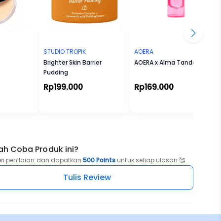
STUDIO TROPIK
AOERA
Brighter Skin Barrier
AOERA x Alma Tando Pretty
Pudding
Rp199.000
Rp169.000
ah Coba Produk ini?
eri penilaian dan dapatkan
500 Points
untuk setiap ulasan 🥰
Tulis Review