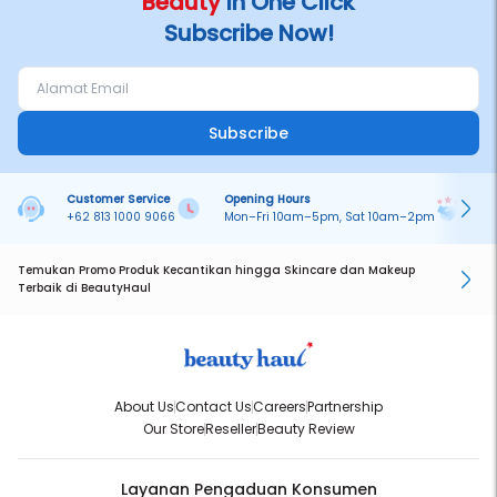
Beauty
in One Click
Subscribe Now!
Subscribe
Customer Service
Opening Hours
Pa
+62 813 1000 9066
Mon–Fri 10am–5pm, Sat 10am–2pm
On
Temukan Promo Produk Kecantikan hingga Skincare dan Makeup
Terbaik di BeautyHaul
About Us
Contact Us
Careers
Partnership
Our Store
Reseller
Beauty Review
Layanan Pengaduan Konsumen