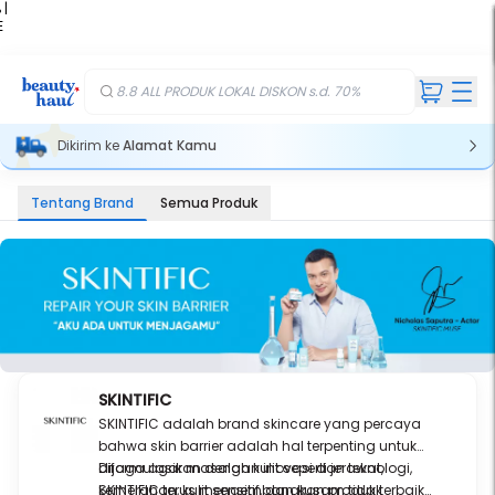
 |
E
kir
iah
8.8 ALL PRODUK LOKAL DISKON s.d. 70%
Dikirim ke
Alamat Kamu
Tentang Brand
Semua Produk
SKINTIFIC
SKINTIFIC adalah brand skincare yang percaya
bahwa skin barrier adalah hal terpenting untuk
dijaga agar masalah kulit seperti jerawat,
Diformulasikan dengan inovasi dan teknologi,
kemerahan, kulit sensitif, dan kusam tidak
SKINTIFIC terus mengembangkan produk terbaik