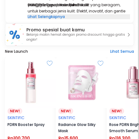
mengganggu penampilan kulit.
yang menjawab kebutuhan kulit yang beragam,
SKINTIFIC, Repair Your Skin Barrier
untuk berbagai jenis kulit. Efektif, inovatif, dan gentle
Lihat Selengkapnya
untuk kulit.
Promo spesial buat kamu
Belanja makin hemat dengan promo discount hingga gratis
ongkir!
New Launch
Lihat Semua
SKINTIFIC
SKINTIFIC
SKINTIFIC
PDRN Booster Spray
Radiance Glow Silky
Rose PDRN Brig
Mask
Smooth Serum
Rp100.700
Rp15.600
Rp116.300