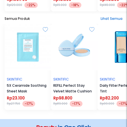
-22%
-18%
-22
Rp129.000
Rp19.000
Rp149.000
Semua Produk
Lihat Semua
SKINTIFIC
SKINTIFIC
SKINTIFIC
5X Ceramide Soothing
REFILL Perfect Stay
Daily Filter Perf
Sheet Mask
Velvet Matte Cushion
Tint
Rp23.100
Rp98.800
Rp82.200
-17%
-17%
-17%
Rp27.750
Rp119.000
Rp99.000