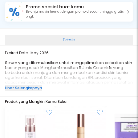
Promo spesial buat kamu
Belanja makin hemat dengan promo discount hingga gratis
ongkir!
Details
Expired Date : May 2026
Serum yang diformulasikan untuk mengoptimalkan perbaikan skin
barrier yang rusak.Mengkombinasikan 5 Jenis Ceramide yang
berbeda untuk menjaga dan mengembalikan kondisi skin barrier
agar kembali sehat. Ditambah kandungan BFL probiotik yang
dapat mencegah dan merawat inflamasi ataupun permasalahan
kulit seperti kemerahan dan jerawat. Untuk kondisi skin barrier yang
Lihat Selengkapnya
terganggu, kandungan Centella Asiatica pada serum ini juga
dapat menenangkan dan mempercepat penyembuhan kulit
Produk yang Mungkin Kamu Suka