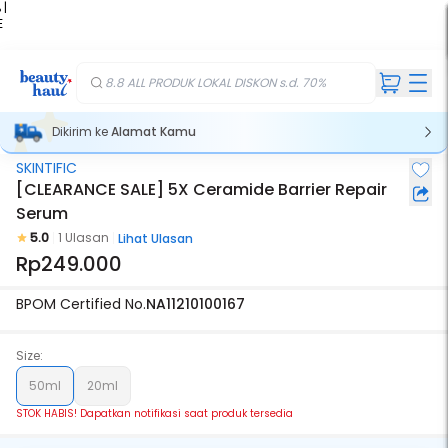
 |
E
kir
iah
8.8 ALL PRODUK LOKAL DISKON s.d. 70%
Dikirim ke
Alamat Kamu
SKINTIFIC
Stok Habis
[CLEARANCE SALE] 5X Ceramide Barrier Repair
Serum
5.0
1 Ulasan
Lihat Ulasan
Rp249.000
BPOM Certified No.
NA11210100167
Size:
50ml
20ml
STOK HABIS! Dapatkan notifikasi saat produk tersedia