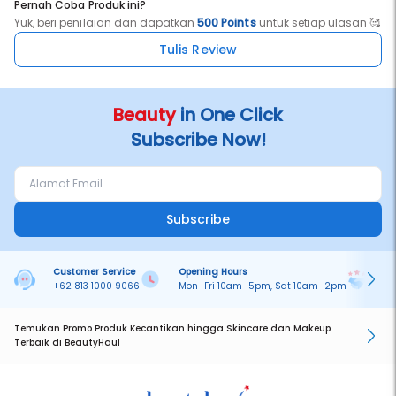
Pernah Coba Produk ini?
Yuk, beri penilaian dan dapatkan
500 Points
untuk setiap ulasan 🥰
Tulis Review
Beauty
in One Click
Subscribe Now!
Subscribe
Customer Service
Opening Hours
Pa
+62 813 1000 9066
Mon–Fri 10am–5pm, Sat 10am–2pm
On
Temukan Promo Produk Kecantikan hingga Skincare dan Makeup
Terbaik di BeautyHaul