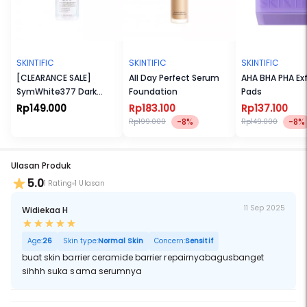
SKINTIFIC
SKINTIFIC
SKINTIFIC
[CLEARANCE SALE]
All Day Perfect Serum
AHA BHA PHA Exf
SymWhite377 Dark
Foundation
Pads
Spot Eraser Serum
Rp149.000
Rp183.100
Rp137.100
-8%
-8%
Rp199.000
Rp149.000
Ulasan Produk
5.0
1 Rating
1 Ulasan
11 Sep 2025
Widiekaa H
Age:
26
Skin type:
Normal Skin
Concern:
Sensitif
buat skin barrier ceramide barrier repairnyabagusbanget
sihhh suka sama serumnya