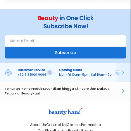
Beauty
in One Click
Subscribe Now!
Subscribe
Customer Service
Opening Hours
Pa
+62 813 1000 9066
Mon–Fri 10am–5pm, Sat 10am–2pm
On
Temukan Promo Produk Kecantikan hingga Skincare dan Makeup
Terbaik di BeautyHaul
About Us
Contact Us
Careers
Partnership
Our Store
Reseller
Beauty Review