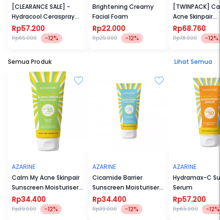
[CLEARANCE SALE] -
Brightening Creamy
[TWINPACK] Ca
Hydracool Ceraspray
Facial Foam
Acne Skinpair
Sunscreen SPF50 PA+++
Sunscreen Mois
Rp57.200
Rp22.000
Rp68.760
50ml
SPF35 PA+++ 4
-12%
-12%
-12%
Rp65.000
Rp25.000
Rp78.000
Semua Produk
Lihat Semua
AZARINE
AZARINE
AZARINE
Calm My Acne Skinpair
Cicamide Barrier
Hydramax-C Su
Sunscreen Moisturiser
Sunscreen Moisturiser
Serum
SPF35 PA+++
SPF35 PA+++
Rp34.400
Rp34.400
Rp57.200
-12%
-12%
-12%
Rp39.000
Rp39.000
Rp65.000