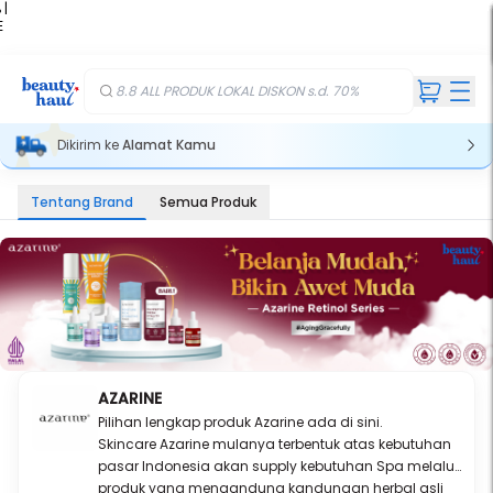
 |
E
kir
iah
8.8 ALL PRODUK LOKAL DISKON s.d. 70%
Dikirim ke
Alamat Kamu
Tentang Brand
Semua Produk
AZARINE
Pilihan lengkap produk Azarine ada di sini.
Skincare Azarine mulanya terbentuk atas kebutuhan
pasar Indonesia akan supply kebutuhan Spa melalui
produk yang mengandung kandungan herbal asli