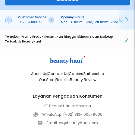
Customer Service
Opening Hours
Pa
+62 813 1000 9066
Mon–Fri 10am–5pm, Sat 10am–2pm
On
Temukan Promo Produk Kecantikan hingga Skincare dan Makeup
Terbaik di BeautyHaul
About Us
Contact Us
Careers
Partnership
Our Store
Reseller
Beauty Review
Layanan Pengaduan Konsumen
PT Beaute Haul Indonesia
WhatsApp:
(+62) 813-1000-9066
Email:
cs@beautyhaul.com