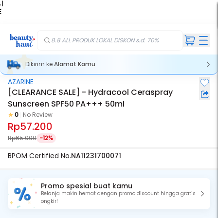
 |
E
kir
iah
8.8 ALL PRODUK LOKAL DISKON s.d. 70%
Dikirim ke
Alamat Kamu
AZARINE
[CLEARANCE SALE] - Hydracool Ceraspray
Sunscreen SPF50 PA+++ 50ml
0
No Review
Rp57.200
Rp65.000
-12%
BPOM Certified No.
NA11231700071
Promo spesial buat kamu
Belanja makin hemat dengan promo discount hingga gratis
ongkir!