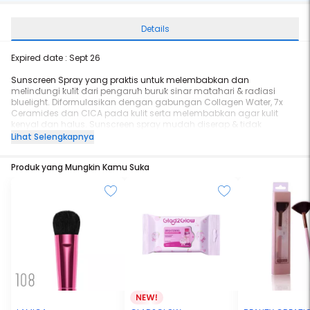
Details
Expired date : Sept 26
Sunscreen Spray yang praktis untuk melembabkan dan
melindungi kulit dari pengaruh buruk sinar matahari & radiasi
bluelight. Diformulasikan dengan gabungan Collagen Water, 7x
Ceramides dan CICA pada kulit serta melembabkan agar kulit
kenyal dan halus. Sunscreen spray mudah diserap & tidak
meninggalkan whitecast pada kulit, sehingga aman digunakan
Lihat Selengkapnya
sebelum dan sesudah makeup
- With Cooling Sensation
Produk yang Mungkin Kamu Suka
- Broad Spectrum Protection
- Bluelight Protection
- Light Formula
- No Whitecast
- Protect Skin Barrier
- Fine Mist Nozzle