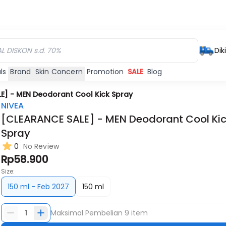
Dik
ls
Brand
Skin Concern
Promotion
SALE
Blog
E] - MEN Deodorant Cool Kick Spray
NIVEA
[CLEARANCE SALE] - MEN Deodorant Cool Ki
Spray
0
No Review
Rp58.900
Size:
150 ml - Feb 2027
150 ml
1
Maksimal Pembelian
9
item