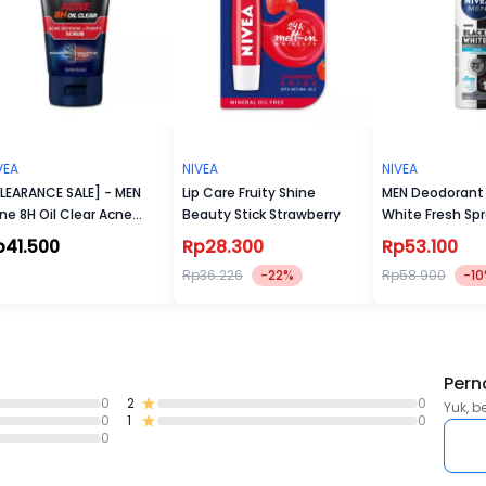
3. Pastikan kamu mengaplikasikan secara merata pada ketiak 
sudah dikeringkan
4. Biarkan deodorant hingga benar-benar mengering sebelum
menggunakan pakaian
5. Jangan gunakan deodorant pada kuilt ketiak yang iritasi
VEA
NIVEA
NIVEA
LEARANCE SALE] - MEN
Lip Care Fruity Shine
MEN Deodorant 
ne 8H Oil Clear Acne
Beauty Stick Strawberry
White Fresh Sp
fense + Purify Scrub
p41.500
Rp28.300
Rp53.100
0ml
Rp36.226
-22%
Rp58.900
-1
Pern
0
2
0
Yuk, b
0
1
0
0