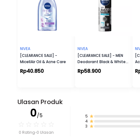
NIVEA
NIVEA
NI
[CLEARANCE SALE] -
[CLEARANCE SALE] - MEN
[C
MicellAir Oil & Acne Care
Deodorant Black & White
Ac
Fresh Spray
De
Rp40.850
Rp58.900
R
10
Ulasan Produk
0
/5
5
4
3
0 Rating
0 Ulasan