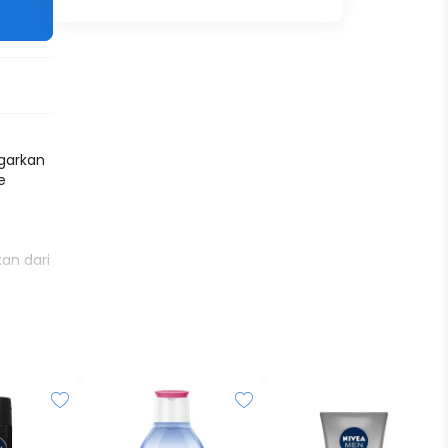
garkan
e
an dari
is