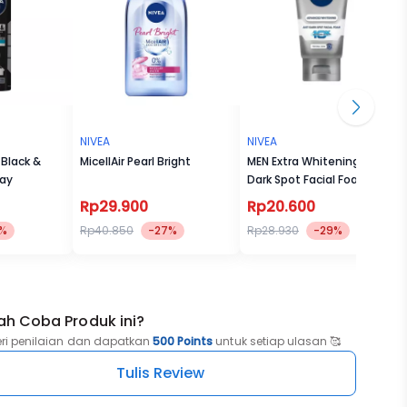
yang
NIVEA
NIVEA
Black &
MicellAir Pearl Bright
MEN Extra Whitening Anti
ray
Dark Spot Facial Foam
50ml
Rp29.900
Rp20.600
0%
Rp40.850
-27%
Rp28.930
-29%
ah Coba Produk ini?
eri penilaian dan dapatkan
500 Points
untuk setiap ulasan 🥰
Tulis Review