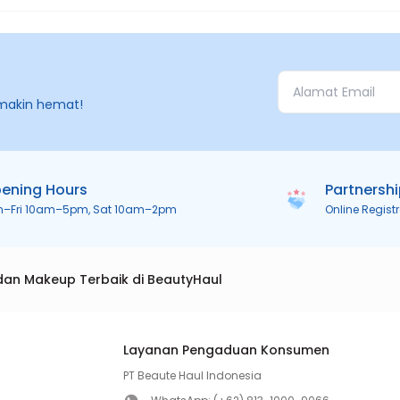
makin hemat!
ening Hours
Partnersh
n–Fri 10am–5pm, Sat 10am–2pm
Online Regist
dan Makeup Terbaik di BeautyHaul
Layanan Pengaduan Konsumen
PT Beaute Haul Indonesia