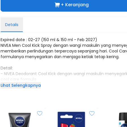
+ Keranjang
Details
Expired date : 02-27 (
150 ml &
150 ml - Feb 2027)
NIVEA Men Cool Kick Spray dengan wangi maskulin yang menye
memberikan perlindungan terpercaya sepanjang hari. Cool Car
formulanya menyegarkan dan menjaga ketiak tetap kering.
Detail:
- NIVEA Deodorant Cool Kick dengan wangi maskulin menyegark
cool care formula
- Perlindungan 48 jam dari keringat dan bau badan
Lihat Selengkapnya
- Terbukti aman untuk kulit ketiak dan teruji secara dermatolog
- Tidak mengandung Ethyl Alcohol dan pewarna
- Aroma dingin maskulin menyegarkan
Cara penggunaan:
1. Kocok terlebih dulu sebelum digunakan
2. Jaga jarak 15cm antara ketiak dengan spray