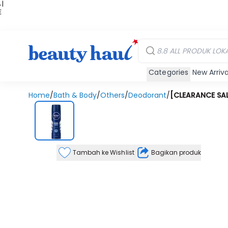
 |
E
kir
iah
Categories
New Arriva
Home
/
Bath & Body
/
Others
/
Deodorant
/
[CLEARANCE SAL
Tambah ke Wishlist
Bagikan produk