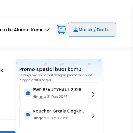
irim ke
Alamat Kamu
Masuk / Daftar
ck
Promo spesial buat kamu
Belanja makin hemat dengan promo discount
hingga gratis ongkir!
PWP BEAUTYHAUL 2026
Hingga
31 Des 2026
Voucher Gratis Ongkir
15RB (Only on Website)
Hingga
31 Agu 2026