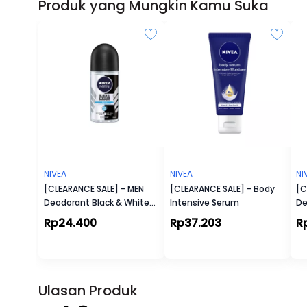
Produk yang Mungkin Kamu Suka
NIVEA
NIVEA
NI
[CLEARANCE SALE] - MEN
[CLEARANCE SALE] - Body
[C
Deodorant Black & White
Intensive Serum
De
Fresh Roll-On
Fr
Rp24.400
Rp37.203
R
Ulasan Produk