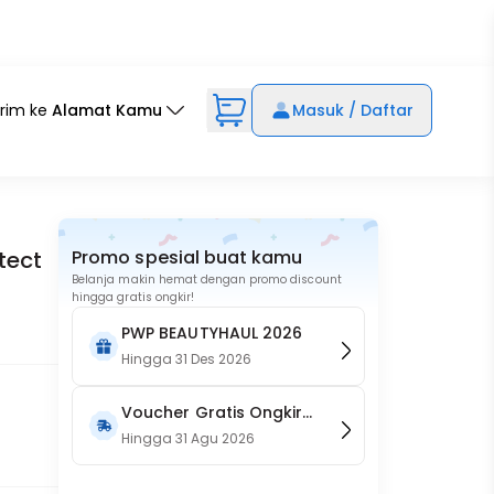
irim ke
Alamat Kamu
Masuk / Daftar
tect
Promo spesial buat kamu
Belanja makin hemat dengan promo discount
hingga gratis ongkir!
PWP BEAUTYHAUL 2026
Hingga
31 Des 2026
Voucher Gratis Ongkir
15RB (Only on Website)
Hingga
31 Agu 2026