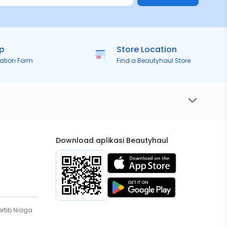
ip
Store Location
ration Form
Find a Beautyhaul Store
Download aplikasi Beautyhaul
rtib Niaga