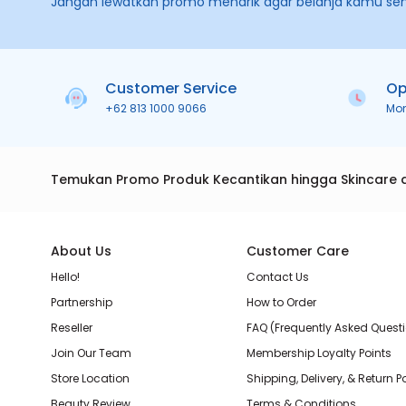
Jangan lewatkan promo menarik agar belanja kamu se
Customer Service
Op
+62 813 1000 9066
Mo
Temukan Promo Produk Kecantikan hingga Skincare 
About Us
Customer Care
Hello!
Contact Us
Partnership
How to Order
Reseller
FAQ (Frequently Asked Quest
Join Our Team
Membership Loyalty Points
Store Location
Shipping, Delivery, & Return P
Beauty Review
Terms & Conditions