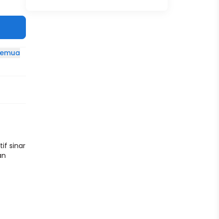
 semua
if sinar
an
kan
dari