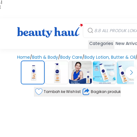
 |
E
kir
iah
Categories
New Arriva
Home
/
Bath & Body
/
Body Care
/
Body Lotion, Butter & Oil
Tambah ke Wishlist
Bagikan produk