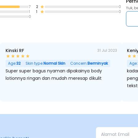
Pern
7
2
0
Yuk, b
1
1
0
0
Kinski RF
Keni
31 Jul 2023
Age:
32
Skin type:
Normal Skin
Concern:
Berminyak
Age:
Super super bagus nyaman dipakainya body
kadan
lotionnya ringan dan mudah meresap dikulit
peng
teks