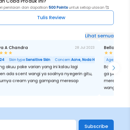
ah Coba Produk ini?
eri penilaian dan dapatkan
500 Points
untuk setiap ulasan 🥰
Tulis Review
Lihat semua
ya A Chandra
Bella Bhakt
28 Jul 2023
24
Skin type:
Sensitive Skin
Concern:
Acne, Noda Hitam, Kulit Kering, Se
Age:
30
Skin
g akuu pake varian yang ini kalau lagi
Body Lotion 
en ada scent wangi ya soalnya nyegerin gitu,
ga pekat ya
turnya cream yang gampang meresap
meresap. Wa
wangi bange
bisa mence
tidak cepat.
Subscribe