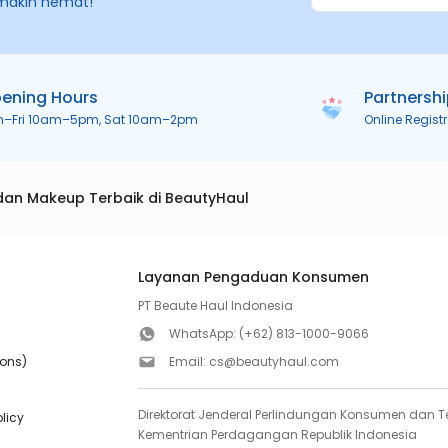
makin hemat!
ening Hours
Partnersh
n–Fri 10am–5pm, Sat 10am–2pm
Online Regist
dan Makeup Terbaik di BeautyHaul
Layanan Pengaduan Konsumen
PT Beaute Haul Indonesia
WhatsApp:
(+62) 813-1000-9066
ions)
Email:
cs@beautyhaul.com
Direktorat Jenderal Perlindungan Konsumen dan Te
olicy
Kementrian Perdagangan Republik Indonesia