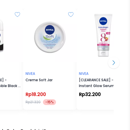
tidak
 8.
NIVEA
NIVEA
E] -
Creme Soft Jar
[CLEARANCE SALE] - NBO
ible Black &
Instant Glow Serum 180ml
etat.
l On
Rp18.200
Rp32.200
Rp21.320
-15%