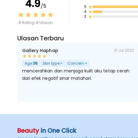
4.9
/5
5
4
3
8 Rating
8 Ulasan
Ulasan Terbaru
Gallery Haphap
31 Jul 2023
Age:
36
Skin type:
-
Concern:
-
mencerahkan dan menjaga kulit aku tetap cerah
dari efek negatif sinar matahari.
Beauty
in One Click