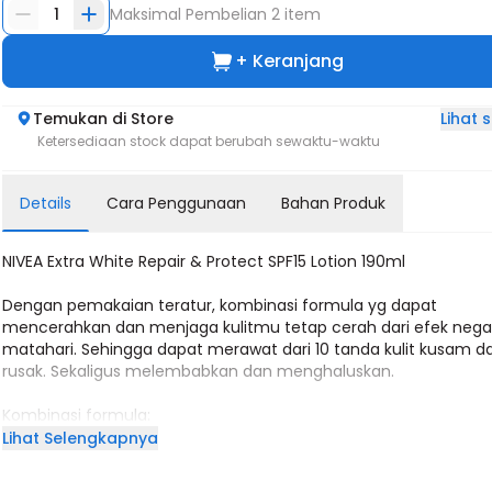
1
Maksimal Pembelian
2
item
+ Keranjang
Lihat
Temukan di Store
Ketersediaan stock dapat berubah sewaktu-waktu
Details
Cara Penggunaan
Bahan Produk
NIVEA Extra White Repair & Protect SPF15 Lotion 190ml
Dengan pemakaian teratur, kombinasi formula yg dapat
mencerahkan dan menjaga kulitmu tetap cerah dari efek negat
matahari. Sehingga dapat merawat dari 10 tanda kulit kusam d
rusak. Sekaligus melembabkan dan menghaluskan.
Kombinasi formula:
40x Vitamin C dari ekstrak Camu-camu Berry untuk mencerah
Lihat Selengkapnya
NIVEA Double UV Protection, menjaga kulitmu agar tetap cerah 
efek negati sinar matahari