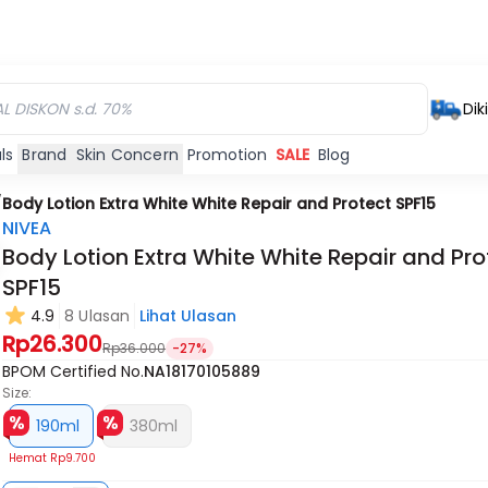
Dik
ls
Brand
Skin Concern
Promotion
SALE
Blog
/
Body Lotion Extra White White Repair and Protect SPF15
NIVEA
Body Lotion Extra White White Repair and Pro
SPF15
4.9
8 Ulasan
Lihat Ulasan
Rp26.300
Rp36.000
-27%
BPOM Certified No.
NA18170105889
Size:
190ml
380ml
Hemat
Rp9.700