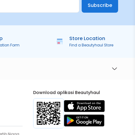
Subscribe
ip
Store Location
ration Form
Find a Beautyhaul Store
Download aplikasi Beautyhaul
rtib Niaga