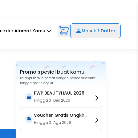
irim ke
Alamat Kamu
Masuk / Daftar
Promo spesial buat kamu
Belanja makin hemat dengan promo discount
hingga gratis ongkir!
PWP BEAUTYHAUL 2026
Hingga
31 Des 2026
Voucher Gratis Ongkir
15RB (Only on Website)
Hingga
31 Agu 2026