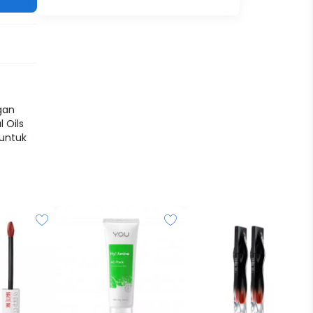
gan
 Oils
 untuk