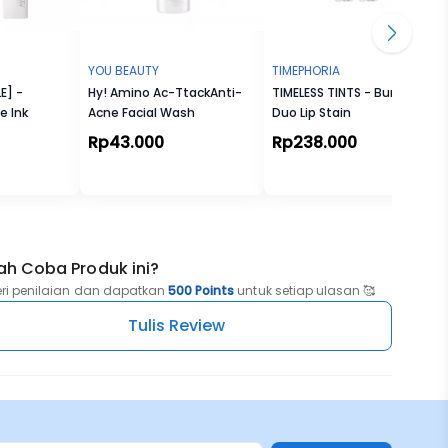
YOU BEAUTY
TIMEPHORIA
E] -
Hy! Amino Ac-TtackAnti-
TIMELESS TINTS - Bundle
e Ink
Acne Facial Wash
Duo Lip Stain
Rp43.000
Rp238.000
ah Coba Produk ini?
eri penilaian dan dapatkan
500 Points
untuk setiap ulasan 🥰
Tulis Review