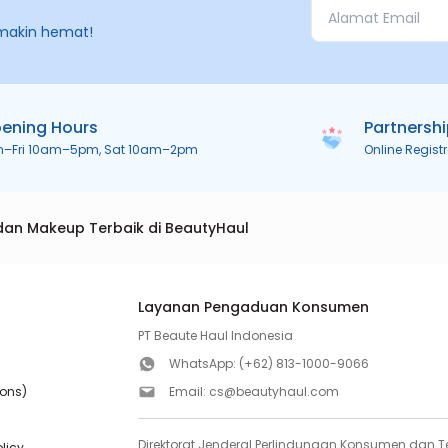
makin hemat!
ening Hours
Partnersh
n–Fri 10am–5pm, Sat 10am–2pm
Online Regist
dan Makeup Terbaik di BeautyHaul
Layanan Pengaduan Konsumen
PT Beaute Haul Indonesia
WhatsApp:
(+62) 813-1000-9066
ions)
Email:
cs@beautyhaul.com
Direktorat Jenderal Perlindungan Konsumen dan Te
olicy