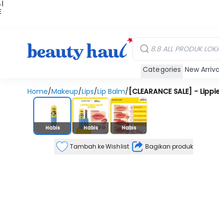
 |
E
kir
iah
Categories
New Arriva
Home
/
Makeup
/
Lips
/
Lip Balm
/
[CLEARANCE SALE] - Lipp
Stok Habis
Habis
Habis
Habis
Tambah ke Wishlist
Bagikan produk