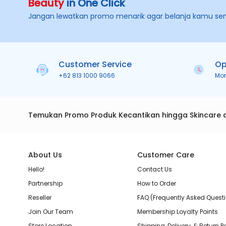
Beauty
in One Click
Jangan lewatkan promo menarik agar belanja kamu se
Customer Service
Op
+62 813 1000 9066
Mo
Temukan Promo Produk Kecantikan hingga Skincare 
About Us
Customer Care
Hello!
Contact Us
Partnership
How to Order
Reseller
FAQ (Frequently Asked Quest
Join Our Team
Membership Loyalty Points
Store Location
Shipping, Delivery, & Return P