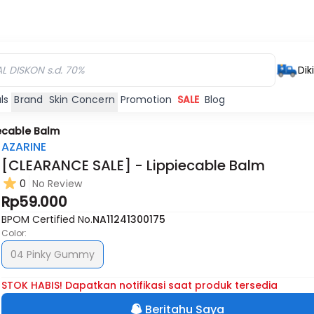
Dik
ls
Brand
Skin Concern
Promotion
SALE
Blog
iecable Balm
AZARINE
[CLEARANCE SALE] - Lippiecable Balm
0
No Review
Rp59.000
BPOM Certified No.
NA11241300175
Color:
04 Pinky Gummy
STOK HABIS! Dapatkan notifikasi saat produk tersedia
Beritahu Saya