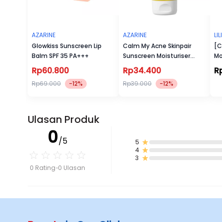
AZARINE
AZARINE
LI
Glowkiss Sunscreen Lip
Calm My Acne Skinpair
[C
Balm SPF 35 PA+++
Sunscreen Moisturiser
Mo
SPF35 PA+++
De
Rp60.800
Rp34.400
R
Rp69.000
-12%
Rp39.000
-12%
Ulasan Produk
0
/5
5
4
3
0 Rating
0 Ulasan