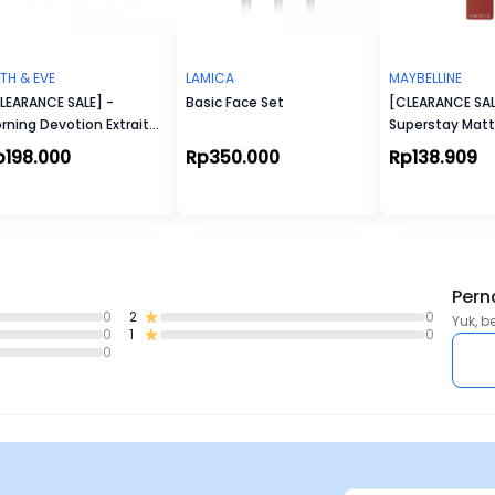
LITH & EVE
LAMICA
MAYBELLINE
LEARANCE SALE] -
Basic Face Set
[CLEARANCE SAL
rning Devotion Extrait
Superstay Matt
 Parfum
p198.000
Rp350.000
Rp138.909
Pern
0
2
0
Yuk, b
0
1
0
0