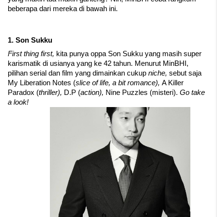
beberapa dari mereka di bawah ini.
1. Son Sukku
First thing first, 
kita punya oppa Son Sukku yang masih super 
karismatik di usianya yang ke 42 tahun. Menurut MinBHI, 
pilihan serial dan film yang dimainkan cukup 
niche, 
sebut saja 
My Liberation Notes (
slice of life, a bit romance), 
A Killer 
Paradox (
thriller), 
D.P (
action), 
Nine Puzzles (misteri). 
Go take 
a look!