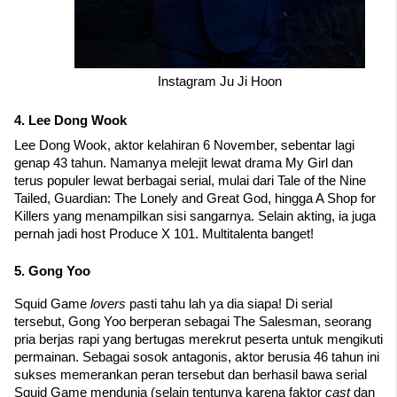
Instagram Ju Ji Hoon
4. Lee Dong Wook
Lee Dong Wook, aktor kelahiran 6 November, sebentar lagi 
genap 43 tahun. Namanya melejit lewat drama My Girl dan 
terus populer lewat berbagai serial, mulai dari Tale of the Nine 
Tailed, Guardian: The Lonely and Great God, hingga A Shop for 
Killers yang menampilkan sisi sangarnya. Selain akting, ia juga 
pernah jadi host Produce X 101. Multitalenta banget!
5. Gong Yoo
Squid Game 
lovers 
pasti tahu lah ya dia siapa! Di serial 
tersebut, Gong Yoo berperan sebagai The Salesman, seorang 
pria berjas rapi yang bertugas merekrut peserta untuk mengikuti 
permainan. Sebagai sosok antagonis, aktor berusia 46 tahun ini 
sukses memerankan peran tersebut dan berhasil bawa serial 
Squid Game mendunia (selain tentunya karena faktor 
cast 
dan 