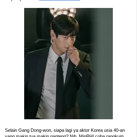
Selain Gang Dong-won, siapa lagi ya aktor Korea usia 40-an 
yang makin tua makin ganteng? Nih, MinBHI coba rangkum 