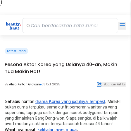
 |
E
kir
iah
Latest Trend
Pesona Aktor Korea yang Usianya 40-an, Makin
Tua Makin Hot!
By
Alisa Kintan Giovani
03 Oct 2025
Bagikan Artikel
Sehabis nonton 
drama Korea yang judulnya Tempest
, 
MinBHI 
bukan cuma terpukau sama outfit pemeran wanitanya yang 
super chic, tapi juga salfok dengan sosok bodyguard tampan 
yang dimainkan Gang Dong-won. Siapa sangka, di balik wajah 
awet mudanya, aktor ini ternyata sudah berusia 44 tahun! 
Wajahnya masih 
kelihatan awet muda
.