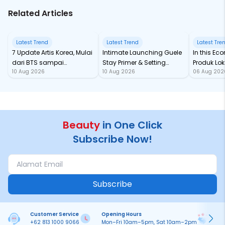
Related Articles
Latest Trend
Latest Trend
Latest Tre
7 Update Artis Korea, Mulai
Intimate Launching Guele
In this Ec
dari BTS sampai
Stay Primer & Setting
Produk Lok
10 Aug 2026
10 Aug 2026
06 Aug 202
Comeback Girlband
Spray di Teras by Plataran
Katseye
Beauty
in One Click
Subscribe Now!
Subscribe
Customer Service
Opening Hours
Pa
+62 813 1000 9066
Mon–Fri 10am–5pm, Sat 10am–2pm
On