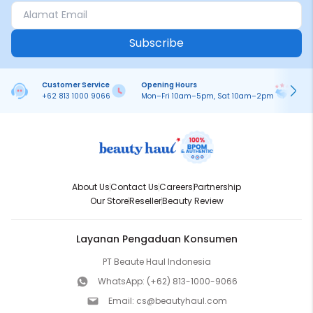
Subscribe
Customer Service
Opening Hours
Pa
+62 813 1000 9066
Mon–Fri 10am–5pm, Sat 10am–2pm
On
About Us
Contact Us
Careers
Partnership
Our Store
Reseller
Beauty Review
Layanan Pengaduan Konsumen
PT Beaute Haul Indonesia
WhatsApp:
(+62) 813-1000-9066
Email:
cs@beautyhaul.com