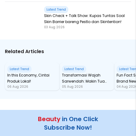
Latest Trend
Skin Check + Talk Show: Kupas Tuntas Soal
Skin Barrier bareng Pestlo dan Skintention!
03 Aug 2026
Related Articles
Latest Trend
Latest Trend
Latest Tre
In this Economy, Cintai
Transformasi Wajah
Fun Fact Spider-Man
Produk Lokal!
Sarwendah: Makin Tua
Brand New
06 Aug 2026
05 Aug 2026
04 Aug 202
Semakin Glowing
Baru samp
Chan!
Beauty
in One Click
Subscribe Now!