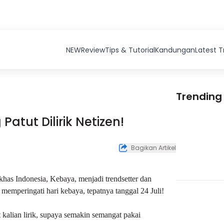
NEW
Review
Tips & Tutorial
Kandungan
Latest 
Trending
tut Dilirik Netizen!
Bagikan Artikel
 khas Indonesia, Kebaya, menjadi trendsetter dan
memperingati hari kebaya, tepatnya tanggal 24 Juli!
 kalian lirik, supaya semakin semangat pakai