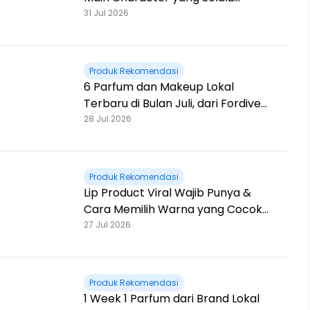
Standout
31 Jul 2026
Produk Rekomendasi
6 Parfum dan Makeup Lokal
Terbaru di Bulan Juli, dari Fordive
sampai Esqa
28 Jul 2026
Produk Rekomendasi
Lip Product Viral Wajib Punya &
Cara Memilih Warna yang Cocok
untuk Bibirmu
27 Jul 2026
Produk Rekomendasi
1 Week 1 Parfum dari Brand Lokal