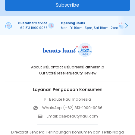
Subscribe
Customer Service
Opening Hours
Pa
+62 813 1000 9066
Mon–Fri 10am–5pm, Sat 10am–2pm
On
About Us
Contact Us
Careers
Partnership
Our Store
Reseller
Beauty Review
Layanan Pengaduan Konsumen
PT Beaute Haul Indonesia
WhatsApp:
(+62) 813-1000-9066
Email:
cs@beautyhaul.com
Direktorat Jenderal Perlindungan Konsumen dan Tertib Niaga