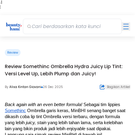
 |
E
kir
iah
Review
Review Somethinc Ombrella Hydra Juicy Lip Tint:
Versi Level Up, Lebih Plump dan Juicy!
By
Alisa Kintan Giovani
26 Dec 2025
Bagikan Artikel
Back again with an even better formula! 
Sebagai tim lippies 
Somethinc
 Ombrella garis keras, MinBHI senang banget saat 
dikasih coba lip tint Ombrella versi terbaru, dengan formula 
yang lebih 
juicy, stain 
yang lebih tahan lama, serta kelebihan 
lain yang bikin produk jadi lebih 
enjoyable 
saat dipakai. 
Langsung saja simak 
review 
MinBHI di bawah ini!