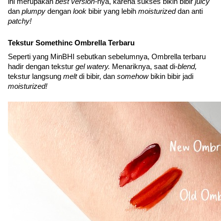
ini merupakan 
best version-
nya, karena sukses bikin bibir 
juicy 
dan 
plumpy 
dengan 
look 
bibir yang lebih 
moisturized 
dan anti 
patchy!
Tekstur Somethinc Ombrella Terbaru
Seperti yang MinBHI sebutkan sebelumnya, Ombrella terbaru 
hadir dengan tekstur 
gel watery. 
Menariknya, saat di-
blend, 
tekstur langsung 
melt 
di bibir, dan 
somehow 
bikin bibir jadi 
moisturized!