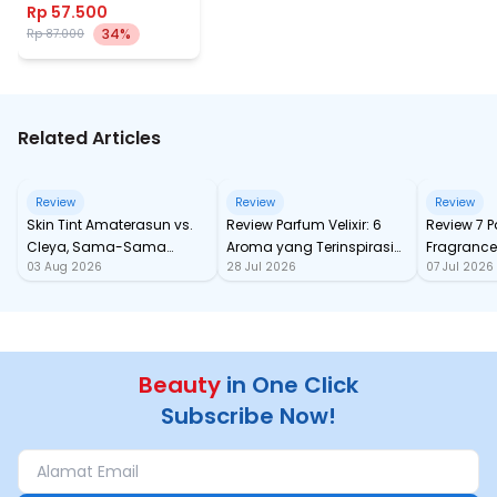
Rp 57.500
34%
Rp 87.000
Related Articles
Review
Review
Review
Skin Tint Amaterasun vs.
Review Parfum Velixir: 6
Review 7 
Cleya, Sama-Sama
Aroma yang Terinspirasi
Fragrance
03 Aug 2026
28 Jul 2026
07 Jul 2026
dengan SPF, Mana yang
dari Karakter Mitologi
tahan Sa
Paling Nampol?
Yunani
Beauty
in One Click
Subscribe Now!