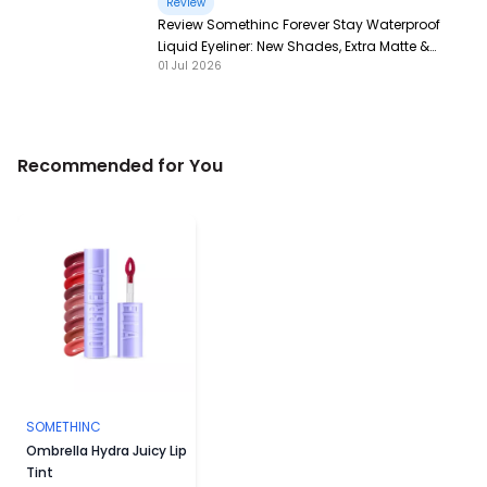
Review
Review Somethinc Forever Stay Waterproof
Liquid Eyeliner: New Shades, Extra Matte &
01 Jul 2026
Super Pigmented!
Recommended for You
SOMETHINC
Ombrella Hydra Juicy Lip
Tint