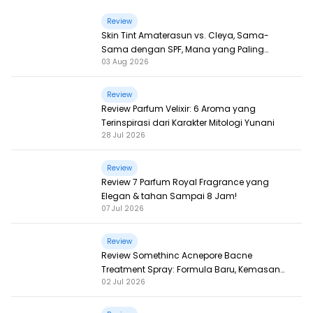
Review
Skin Tint Amaterasun vs. Cleya, Sama-
Sama dengan SPF, Mana yang Paling
03 Aug 2026
Nampol?
Review
Review Parfum Velixir: 6 Aroma yang
Terinspirasi dari Karakter Mitologi Yunani
28 Jul 2026
Review
Review 7 Parfum Royal Fragrance yang
Elegan & tahan Sampai 8 Jam!
07 Jul 2026
Review
Review Somethinc Acnepore Bacne
Treatment Spray: Formula Baru, Kemasan
02 Jul 2026
Baru, Makin Ampuh!