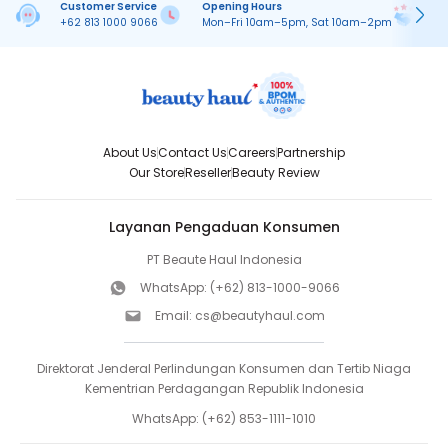
Customer Service
Opening Hours
Pa
+62 813 1000 9066
Mon–Fri 10am–5pm, Sat 10am–2pm
On
About Us
Contact Us
Careers
Partnership
Our Store
Reseller
Beauty Review
Layanan Pengaduan Konsumen
PT Beaute Haul Indonesia
WhatsApp:
(+62) 813-1000-9066
Email:
cs@beautyhaul.com
Direktorat Jenderal Perlindungan Konsumen dan Tertib Niaga
Kementrian Perdagangan Republik Indonesia
WhatsApp:
(+62) 853-1111-1010