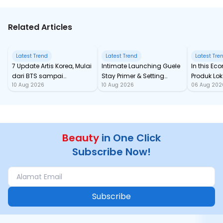
Related Articles
Latest Trend
Latest Trend
Latest Tre
7 Update Artis Korea, Mulai
Intimate Launching Guele
In this Ec
dari BTS sampai
Stay Primer & Setting
Produk Lok
10 Aug 2026
10 Aug 2026
06 Aug 202
Comeback Girlband
Spray di Teras by Plataran
Katseye
Beauty
in One Click
Subscribe Now!
Subscribe