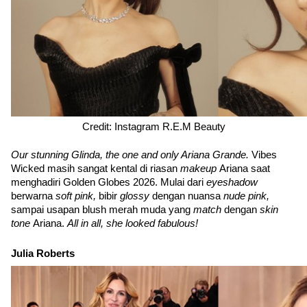
Credit: Instagram R.E.M Beauty
Our stunning Glinda, the one and only Ariana Grande. 
Vibes 
Wicked masih sangat kental di riasan 
makeup 
Ariana saat 
menghadiri Golden Globes 2026. Mulai dari 
eyeshadow 
berwarna 
soft pink, 
bibir 
glossy 
dengan nuansa 
nude pink, 
sampai usapan blush merah muda yang 
match 
dengan 
skin 
tone 
Ariana. 
All in all, she looked fabulous!
Julia Roberts