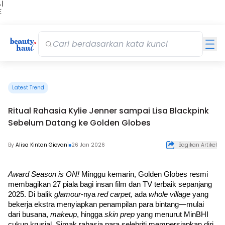
 |
E
kir
iah
Latest Trend
Ritual Rahasia Kylie Jenner sampai Lisa Blackpink
Sebelum Datang ke Golden Globes
By
Alisa Kintan Giovani
26 Jan 2026
Bagikan Artikel
Award Season is ON! 
Minggu kemarin, Golden Globes resmi 
membagikan 27 piala bagi insan film dan TV terbaik sepanjang 
2025. Di balik 
glamour
-nya 
red carpet,
 ada 
whole village
 yang 
bekerja ekstra menyiapkan penampilan para bintang—mulai 
dari busana, 
makeup
, hingga 
skin prep
 yang menurut MinBHI 
cukup krusial. Simak rahasia para selebriti mempersiapkan diri 