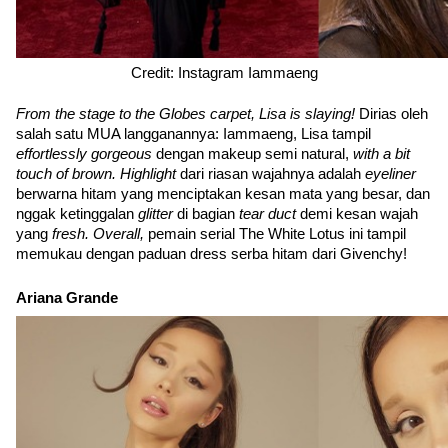
Credit: Instagram Iammaeng
From the stage to the Globes carpet, Lisa is slaying! 
Dirias oleh 
salah satu MUA langganannya: Iammaeng, Lisa tampil 
effortlessly gorgeous 
dengan makeup semi natural, 
with a bit 
touch of brown. Highlight 
dari riasan wajahnya adalah 
eyeliner 
berwarna hitam yang menciptakan kesan mata yang besar, dan 
nggak ketinggalan 
glitter 
di bagian 
tear duct 
demi kesan wajah 
yang 
fresh. Overall, 
pemain serial The White Lotus ini tampil 
memukau dengan paduan dress serba hitam dari Givenchy!
Ariana Grande