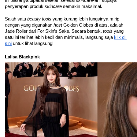
ini biasanya dipakai setelah selesai 
skincare
-an, supaya 
penyerapan produk 
skincare 
semakin maksimal. 
Salah satu 
beauty tools 
yang kurang lebih fungsinya mirip 
dengan yang digunakan 
host 
Golden Globes di atas, adalah 
Jade Roller dari For Skin’s Sake. Secara bentuk, 
tools 
yang 
satu ini terlihat lebih kecil dan minimalis, langsung saja 
klik di 
sini
 untuk lihat langsung!
Lalisa Blackpink