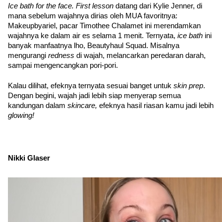
Ice bath for the face. First lesson
 datang dari Kylie Jenner, di 
mana sebelum wajahnya dirias oleh MUA favoritnya: 
Makeupbyariel, pacar Timothee Chalamet ini merendamkan 
wajahnya ke dalam air es selama 1 menit. Ternyata, 
ice bath 
ini 
banyak manfaatnya lho, Beautyhaul Squad. Misalnya 
mengurangi 
redness 
di wajah, melancarkan peredaran darah, 
sampai mengencangkan pori-pori. 
Kalau dilihat, efeknya ternyata sesuai banget untuk 
skin prep
. 
Dengan begini, wajah jadi lebih siap menyerap semua 
kandungan dalam 
skincare, 
efeknya hasil riasan kamu jadi lebih 
glowing!
Nikki Glaser