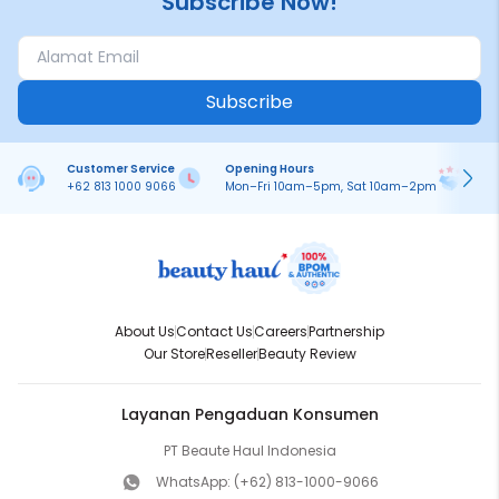
Subscribe Now!
Subscribe
Customer Service
Opening Hours
Pa
+62 813 1000 9066
Mon–Fri 10am–5pm, Sat 10am–2pm
On
About Us
Contact Us
Careers
Partnership
Our Store
Reseller
Beauty Review
Layanan Pengaduan Konsumen
PT Beaute Haul Indonesia
WhatsApp:
(+62) 813-1000-9066