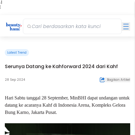
 |
E
kir
iah
Latest Trend
Serunya Datang ke Kahforward 2024 dari Kahf
28 Sep 2024
Bagikan Artikel
Hari Sabtu tanggal 28 September, MinBHI dapat undangan untuk
datang ke acaranya Kahf di Indonesia Arena, Kompleks Gelora
Bung Karno, Jakarta Pusat.