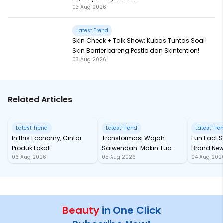
03 Aug 2026
Latest Trend
Skin Check + Talk Show: Kupas Tuntas Soal
Skin Barrier bareng Pestlo dan Skintention!
03 Aug 2026
Related Articles
Latest Trend
Latest Trend
Latest Tre
In this Economy, Cintai
Transformasi Wajah
Fun Fact Spider-Man
Produk Lokal!
Sarwendah: Makin Tua
Brand New
06 Aug 2026
05 Aug 2026
04 Aug 202
Semakin Glowing
Baru samp
Chan!
Beauty
in One Click